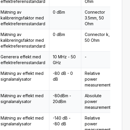
effektreferensstandard
Ohm
Mätning av
0 dBm
Connector
Typ 2
kalibreringsfaktor med
3.5mm, 50
effektreferensstandard
Ohm
Mätning av
0 dBm
Connector k,
Typ 2
kalibreringsfaktor med
50 Ohm
effektreferensstandard
Generera effekt med
10 MHz - 50
-
Typ 2
effektreferensstandard
GHz
Mätning av effekt med
-80 dB - 0
Relative
Typ 2
signalanalysator
dB
power
measurement
Mätning av effekt med
-80dBm -
Absolute
Typ 2
signalanalysator
20dBm
power
measurement
Mätning av effekt med
-140 dB -
Relative
Typ 2
signalanalysator
-80 dB
power
measurement