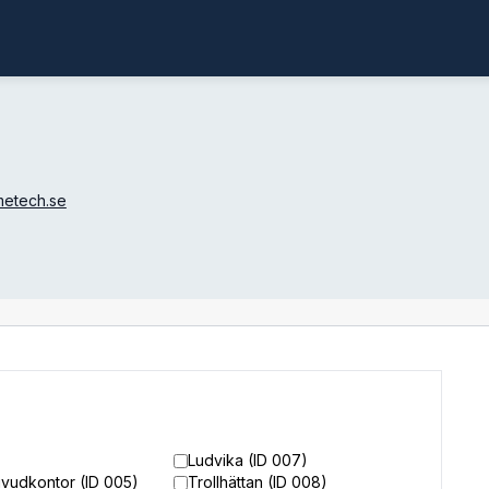
metech.se
Ludvika (ID 007)
uvudkontor (ID 005)
Trollhättan (ID 008)