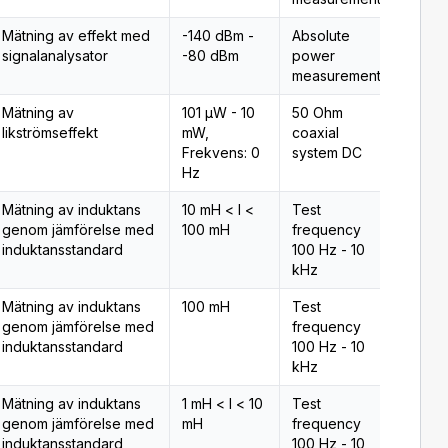
Mätning av effekt med
-140 dBm -
Absolute
Typ 2
signalanalysator
-80 dBm
power
measurement
Mätning av
101 µW - 10
50 Ohm
Typ 2
likströmseffekt
mW,
coaxial
Frekvens: 0
system DC
Hz
Mätning av induktans
10 mH < l <
Test
Typ 2
genom jämförelse med
100 mH
frequency
induktansstandard
100 Hz - 10
kHz
Mätning av induktans
100 mH
Test
Typ 2
genom jämförelse med
frequency
induktansstandard
100 Hz - 10
kHz
Mätning av induktans
1 mH < l < 10
Test
Typ 2
genom jämförelse med
mH
frequency
induktansstandard
100 Hz - 10