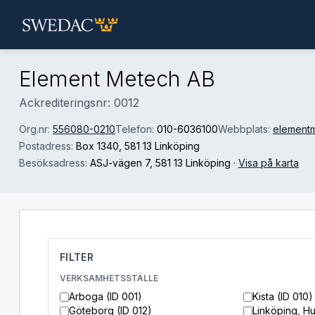
Hoppa till huvudinnehåll
Element Metech AB
Ackrediteringsnr: 0012
Org.nr:
556080-0210
Telefon:
010-6036100
Webbplats:
element
Postadress:
Box 1340
, 581 13 Linköping
Besöksadress:
ASJ-vägen 7
, 581 13 Linköping
·
Visa på karta
FILTER
VERKSAMHETSSTÄLLE
Arboga (ID 001)
Kista (ID 010)
Göteborg (ID 012)
Linköping, H