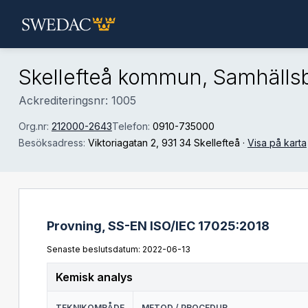
Hoppa till huvudinnehåll
Skellefteå kommun, Samhäll
Ackrediteringsnr: 1005
Org.nr:
212000-2643
Telefon:
0910-735000
Besöksadress:
Viktoriagatan 2
, 931 34 Skellefteå
·
Visa på karta
Provning,
SS-EN ISO/IEC 17025:2018
Senaste beslutsdatum: 2022-06-13
Kemisk analys
TEKNIKOMRÅDE
METOD / PROCEDUR