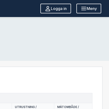
Logga in
Meny
UTRUSTNING /
MÄTOMRÅDE /