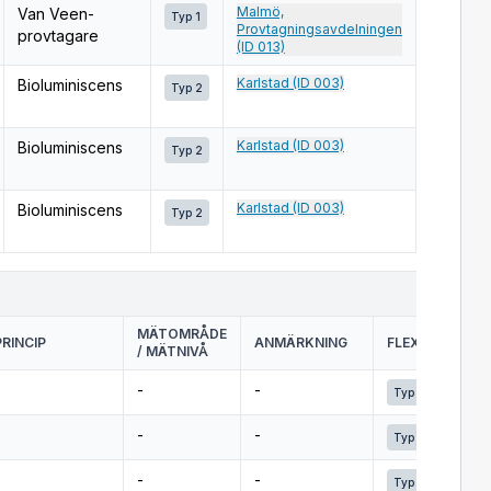
Malmö,
Van Veen-
Typ 1
Provtagningsavdelningen
provtagare
(ID 013)
Karlstad (ID 003)
Bioluminiscens
Typ 2
Karlstad (ID 003)
Bioluminiscens
Typ 2
Karlstad (ID 003)
Bioluminiscens
Typ 2
MÄTOMRÅDE
RINCIP
ANMÄRKNING
FLEX
VER
/ MÄTNIVÅ
Link
-
-
Typ 2
Link
-
-
Typ 2
Link
-
-
Typ 2