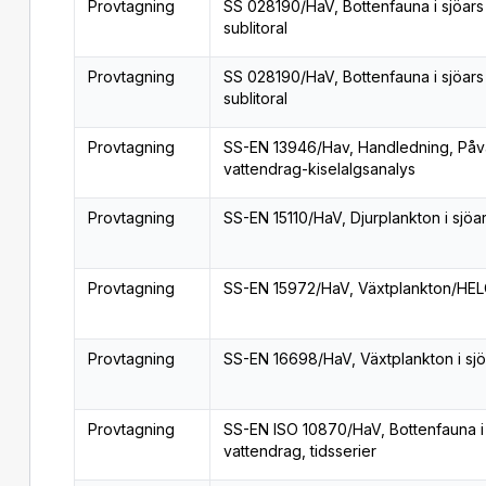
Provtagning
SS 028190/HaV, Bottenfauna i sjöars
sublitoral
Provtagning
SS 028190/HaV, Bottenfauna i sjöars
sublitoral
Provtagning
SS-EN 13946/Hav, Handledning, Påvä
vattendrag-kiselalgsanalys
Provtagning
SS-EN 15110/HaV, Djurplankton i sjöa
Provtagning
SS-EN 15972/HaV, Växtplankton/H
Provtagning
SS-EN 16698/HaV, Växtplankton i sjö
Provtagning
SS-EN ISO 10870/HaV, Bottenfauna i s
vattendrag, tidsserier