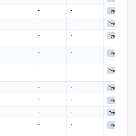
Link
-
-
Typ 2
Link
-
-
Typ 2
Link
-
-
Typ 2
Link
-
-
Typ 2
Link
-
-
Typ 2
Link
-
-
Typ 2
Link
-
-
Typ 2
Link
-
-
Typ 2
Link
-
-
Typ 2