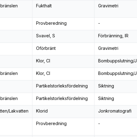
 bränslen
Fukthalt
Gravimetri
Provberedning
-
Svavel, S
Förbränning, IR
Oförbränt
Gravimetri
Klor, Cl
Bombuppslutning/J
 bränslen
Klor, Cl
Bombuppslutning/J
Partikelstorleksfördelning
Siktning
 bränslen
Partikelstorleksfördelning
Siktning
tten/Lakvatten
Klorid
Jonkromatografi
Provberedning
-