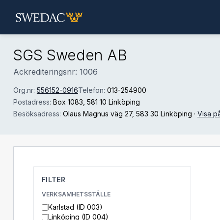
Hoppa till huvudinnehåll
SGS Sweden AB
Ackrediteringsnr: 1006
Org.nr:
556152-0916
Telefon:
013-254900
Postadress:
Box 1083
, 581 10 Linköping
Besöksadress:
Olaus Magnus väg 27
, 583 30 Linköping
·
Visa p
FILTER
VERKSAMHETSSTÄLLE
Karlstad (ID 003)
Linköping (ID 004)