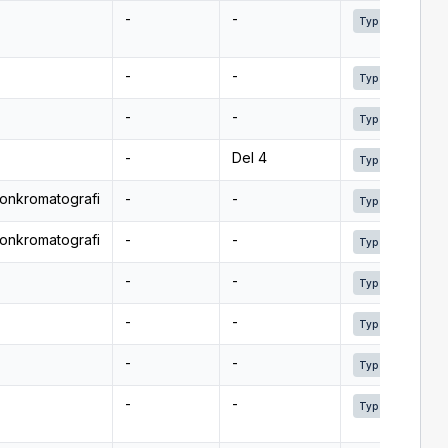
Link
-
-
Typ 2
Link
-
-
Typ 2
Link
-
-
Typ 2
Link
-
Del 4
Typ 2
Link
onkromatografi
-
-
Typ 2
Link
onkromatografi
-
-
Typ 2
Link
-
-
Typ 2
Link
-
-
Typ 2
Link
-
-
Typ 2
Link
-
-
Typ 2