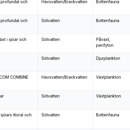
 profundal och
Havsvatten/Brackvatten
Bottenfauna
 profundal och
Sötvatten
Bottenfauna
xt i sjöar och
Sötvatten
Påväxt,
perifyton
r
Sötvatten
Djurplankton
ELCOM COMBINE
Havsvatten/Brackvatten
Växtplankton
ar
Sötvatten
Växtplankton
jöars litoral och
Sötvatten
Bottenfauna