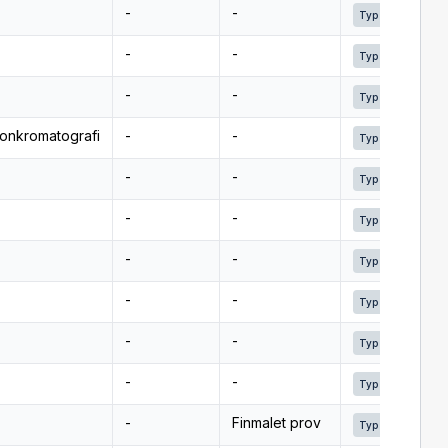
Link
-
-
Typ 2
Link
-
-
Typ 2
Link
-
-
Typ 2
Link
onkromatografi
-
-
Typ 2
Link
-
-
Typ 2
Link
-
-
Typ 2
Link
-
-
Typ 2
Link
-
-
Typ 2
Link
-
-
Typ 2
Link
-
-
Typ 2
Link
-
Finmalet prov
Typ 2