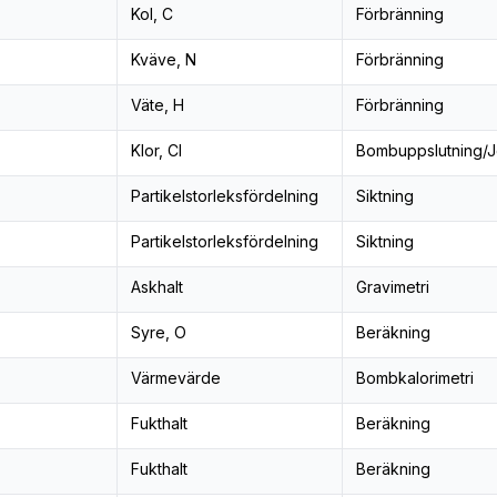
Kol, C
Förbränning
Kväve, N
Förbränning
Väte, H
Förbränning
Klor, Cl
Bombuppslutning/J
Partikelstorleksfördelning
Siktning
Partikelstorleksfördelning
Siktning
Askhalt
Gravimetri
Syre, O
Beräkning
Värmevärde
Bombkalorimetri
Fukthalt
Beräkning
Fukthalt
Beräkning