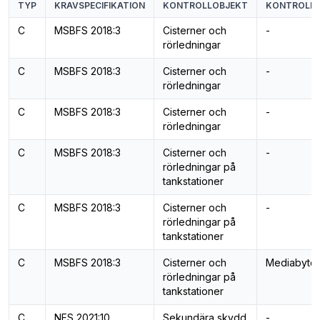
TYP
KRAVSPECIFIKATION
KONTROLLOBJEKT
KONTROLL
C
MSBFS 2018:3
Cisterner och
-
rörledningar
C
MSBFS 2018:3
Cisterner och
-
rörledningar
C
MSBFS 2018:3
Cisterner och
-
rörledningar
C
MSBFS 2018:3
Cisterner och
-
rörledningar på
tankstationer
C
MSBFS 2018:3
Cisterner och
-
rörledningar på
tankstationer
C
MSBFS 2018:3
Cisterner och
Mediabyte
rörledningar på
tankstationer
C
NFS 2021:10
Sekundära skydd
-