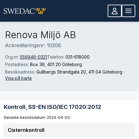
Hoppa till huvudinnehåll
Renova Miljö AB
Ackrediteringsnr: 10206
Org.nr:
556946-0321
Telefon:
031-618000
Postadress:
Box 36
, 401 20 Göteborg
Besöksadress:
Gullbergs Strandgata 20
, 411 04 Göteborg
·
Visa på karta
Kontroll,
SS-EN ISO/IEC 17020:2012
Senaste beslutsdatum: 2024-04-03
Cisternkontroll