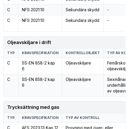
C
NFS 2021:10
Sekundära skydd
-
C
NFS 2021:10
Sekundära skydd
-
Oljeavskiljare i drift
TYP
KRAVSPECIFIKATION
KONTROLLOBJEKT
TYP AV KO
C
SS-EN 858-2 kap
Oljeavskiljare
Femårskontr
6
oljeavskilj
C
SS-EN 858-2 kap
Oljeavskiljare
Sexmånade
6
underhållsk
av oljeavski
Trycksättning med gas
TYP
KRAVSPECIFIKATION
TYP AV KONTROLL
C
AFS 2023:13 Kap 12
Provning med över- eller