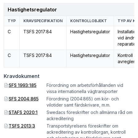
Hastighetsregulator
TYP
KRAVSPECIFIKATION
KONTROLLOBJEKT
TYP AV K
C
TSFS 2017:84
Hastighetsregulator
Installatio
vid ändrin
reparatio
C
TSFS 2017:84
Hastighetsregulator
Kontroll a
avregleri
Kravdokument
SFS 1993:185
Förordning om arbetsförhållanden vid
vissa internationella vägtransporter
SFS 2004:865
Förordning (2004:865) om kör- och
vilotider samt färdskrivare, m.m.
STAFS 2020:1
Swedacs föreskrifter och allmänna råd om
ackreditering
TSFS 2013:3
Transportstyrelsens föreskrifter om
ackreditering av kontrollorgan, kontroll