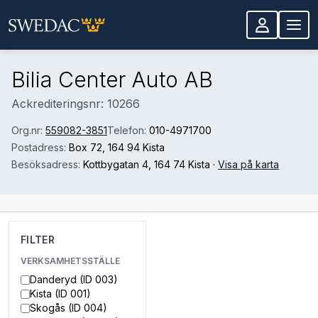
Hoppa till huvudinnehåll
Bilia Center Auto AB
Ackrediteringsnr: 10266
Org.nr:
559082-3851
Telefon:
010-4971700
Postadress:
Box 72
, 164 94 Kista
Besöksadress:
Kottbygatan 4
, 164 74 Kista
·
Visa på karta
FILTER
VERKSAMHETSSTÄLLE
Danderyd (ID 003)
Kista (ID 001)
Skogås (ID 004)