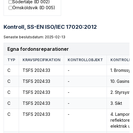
Södertälje (ID 002)
Örnsköldsvik (ID 005)
Kontroll,
SS-EN ISO/IEC 17020:2012
Senaste beslutsdatum: 2025-02-13
Egna fordonsreparationer
TYP
KRAVSPECIFIKATION
KONTROLLOBJEKT
KONTROLL
C
TSFS 2024:33
-
1. Bromssy
C
TSFS 2024:33
-
10. Gasinsta
C
TSFS 2024:33
-
2. Styrsyst
C
TSFS 2024:33
-
3. Sikt
C
TSFS 2024:33
-
4. Lampor,
reflektorer
elektrisk ut