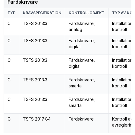
Färdskrivare
TYP
KRAVSPECIFIKATION
KONTROLLOBJEKT
TYP AV KO
C
TSFS 2013:3
Färdskrivare,
Installation
analog
kontroll
C
TSFS 2013:3
Färdskrivare,
Installation
digital
kontroll
C
TSFS 2013:3
Färdskrivare,
Installation
digital
kontroll
C
TSFS 2013:3
Färdskrivare,
Installation
smarta
kontroll
C
TSFS 2013:3
Färdskrivare,
Installation
smarta
kontroll
C
TSFS 2017:84
Färdskrivare
Kontroll av
avreglering