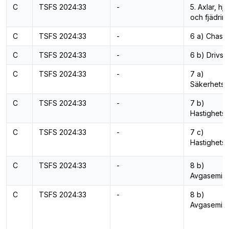
C
TSFS 2024:33
-
5. Axlar, hj
och fjädrin
C
TSFS 2024:33
-
6 a) Chassi
C
TSFS 2024:33
-
6 b) Drivs
C
TSFS 2024:33
-
7 a)
Säkerhetss
C
TSFS 2024:33
-
7 b)
Hastighets
C
TSFS 2024:33
-
7 c)
Hastighetsr
C
TSFS 2024:33
-
8 b)
Avgasemiss
C
TSFS 2024:33
-
8 b)
Avgasemiss