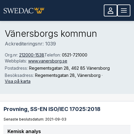
Hoppa till huvudinnehåll
Vänersborgs kommun
Ackrediteringsnr: 1039
Org.nr:
212000-1538
Telefon:
0521-721000
Webbplats:
www.vanersborg.se
Postadress:
Regementsgatan 28
, 462 85 Vänersborg
Besöksadress:
Regementsgatan 28
, Vänersborg
·
Visa på karta
Provning,
SS-EN ISO/IEC 17025:2018
Senaste beslutsdatum: 2021-09-03
Kemisk analys