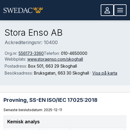
Hoppa till huvudinnehåll
Stora Enso AB
Ackrediteringsnr: 10400
Org.nr:
556173-3360
Telefon:
010-4650000
Webbplats:
​www.storaenso.com/skoghall
Postadress:
Box 501
, 663 29 Skoghall
Besöksadress:
Bruksgatan
, 663 30 Skoghall
·
Visa på karta
Provning,
SS-EN ISO/IEC 17025:2018
Senaste beslutsdatum: 2025-12-11
Kemisk analys