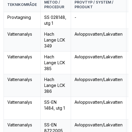
METOD /
PROVTYP / SYSTEM /
TEKNIKOMRÅDE
PROCEDUR
PRODUKT
Provtagning
SS 028148,
-
A
utg 1
Vattenanalys
Hach
Avloppsvatten/Lakvatten
F
Lange LCK
349
Vattenanalys
Hach
Avloppsvatten/Lakvatten
T
Lange LCK
o
385
Vattenanalys
Hach
Avloppsvatten/Lakvatten
T
Lange LCK
o
386
Vattenanalys
SS-EN
Avloppsvatten/Lakvatten
T
1484, utg 1
o
Vattenanalys
SS-EN
Avloppsvatten/Lakvatten
872:2005