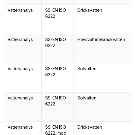
Vattenanalys
SS-EN ISO
Dricksvatten
O
6222
m
3
I
Vattenanalys
SS-EN ISO
Havsvatten/Brackvatten
O
6222
m
2
I
Vattenanalys
SS-EN ISO
Sötvatten
O
6222
m
2
I
Vattenanalys
SS-EN ISO
Sötvatten
O
6222
m
3
I
Vattenanalys
SS-EN ISO
Dricksvatten
6222, mod
b