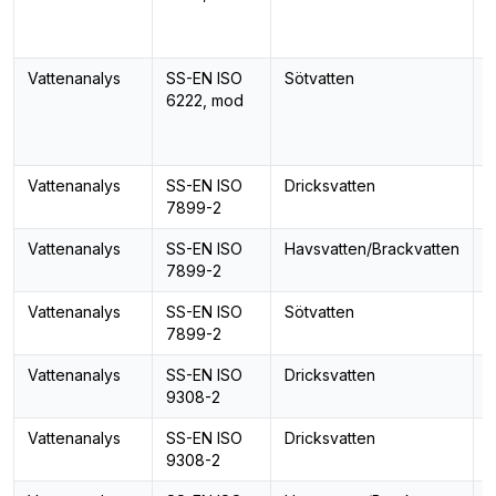
d
I
Vattenanalys
SS-EN ISO
Sötvatten
6222, mod
b
d
I
Vattenanalys
SS-EN ISO
Dricksvatten
I
7899-2
e
Vattenanalys
SS-EN ISO
Havsvatten/Brackvatten
I
7899-2
e
Vattenanalys
SS-EN ISO
Sötvatten
I
7899-2
e
Vattenanalys
SS-EN ISO
Dricksvatten
E
9308-2
Vattenanalys
SS-EN ISO
Dricksvatten
K
9308-2
b