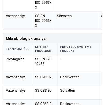
ISO 9963-
2
Vattenanalys
SS-EN
Sötvatten
Alk
ISO 9963-
2
Mikrobiologisk analys
METOD /
PROVTYP / SYSTEM /
P
TEKNIKOMRÅDE
PROCEDUR
PRODUKT
Provtagning
SS-EN ISO
-
V
19458
p
m
Vattenanalys
SS 028192
Dricksvatten
M
M
Vattenanalys
SS 028192
Sötvatten
M
M
Vattenanalys
SS 028212
Dricksvatten
A