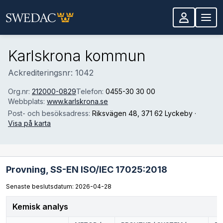
Hoppa till huvudinnehåll
Karlskrona kommun
Ackrediteringsnr: 1042
Org.nr:
212000-0829
Telefon:
0455-30 30 00
Webbplats:
www.karlskrona.se
Post- och besöksadress:
Riksvägen 48
, 371 62 Lyckeby
·
Visa på karta
Provning,
SS-EN ISO/IEC 17025:2018
Senaste beslutsdatum: 2026-04-28
Kemisk analys