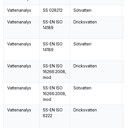
Vattenanalys
SS 028212
Sötvatten
A
Vattenanalys
SS-EN ISO
Dricksvatten
P
14189
C
p
Vattenanalys
SS-EN ISO
Sötvatten
P
14189
C
p
Vattenanalys
SS-EN ISO
Dricksvatten
16266:2008,
a
mod
Vattenanalys
SS-EN ISO
Sötvatten
16266:2008,
a
mod
Vattenanalys
SS-EN ISO
Dricksvatten
O
6222
m
2
I