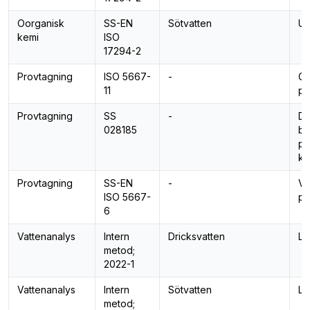
Oorganisk
SS-EN
Sötvatten
Ur
kemi
ISO
17294-2
Provtagning
ISO 5667-
-
Gr
11
pr
Provtagning
SS
-
Dr
028185
ba
pr
ke
Provtagning
SS-EN
-
Va
ISO 5667-
pr
6
Vattenanalys
Intern
Dricksvatten
Lu
metod;
2022-1
Vattenanalys
Intern
Sötvatten
Lu
metod;