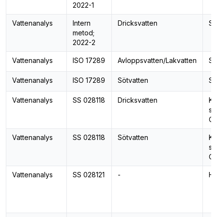
2022-1
Vattenanalys
Intern
Dricksvatten
S
metod;
2022-2
Vattenanalys
ISO 17289
Avloppsvatten/Lakvatten
Sy
Vattenanalys
ISO 17289
Sötvatten
Sy
Vattenanalys
SS 028118
Dricksvatten
Ke
sy
C
Vattenanalys
SS 028118
Sötvatten
Ke
sy
C
Vattenanalys
SS 028121
-
Hå