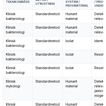
TEKNIKOMRÅDE
SYSTEM /
/ PROCE
UTRUSTNING
PROVMATERIAL
UNDER
Klinisk
Standardmetod
Humant
Detekti
bakteriologi
material
relevan
Klinisk
Standardmetod
Humant
Detekti
bakteriologi
material
relevan
Klinisk
Standardmetod
Isolat
Identifi
bakteriologi
Klinisk
Standardmetod
Isolat
Resist
bakteriologi
Klinisk
Standardmetod
Isolat
Resist
bakteriologi
Klinisk
Standardmetod
Humant
Detekti
mykologi
material
relevan
jästsv
mögel
Klinisk
Standardmetod
Humant
Detekti