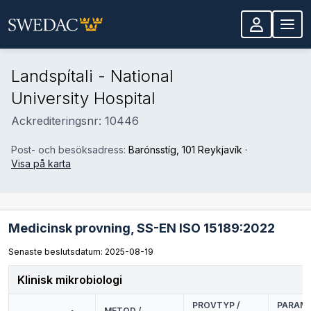
Hoppa till huvudinnehåll
Landspítali - National
University Hospital
Ackrediteringsnr: 10446
Post- och besöksadress:
Barónsstíg
, 101 Reykjavík
·
Visa på karta
Medicinsk provning,
SS-EN ISO 15189:2022
Senaste beslutsdatum: 2025-08-19
Klinisk mikrobiologi
PROVTYP /
PARAME
METOD /