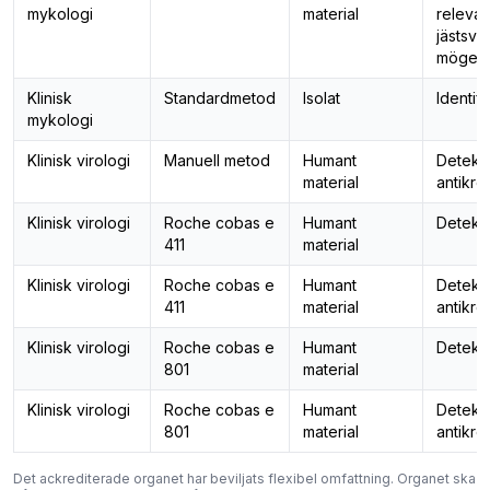
mykologi
material
relevan
jästsv
mögel
Klinisk
Standardmetod
Isolat
Identifi
mykologi
Klinisk virologi
Manuell metod
Humant
Detekti
material
antikro
Klinisk virologi
Roche cobas e
Humant
Detekti
411
material
Klinisk virologi
Roche cobas e
Humant
Detekti
411
material
antikro
Klinisk virologi
Roche cobas e
Humant
Detekti
801
material
Klinisk virologi
Roche cobas e
Humant
Detekti
801
material
antikro
Det ackrediterade organet har beviljats flexibel omfattning. Organet ska