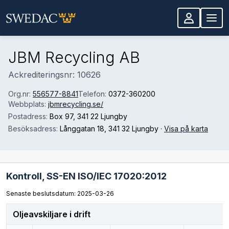
Hoppa till huvudinnehåll
JBM Recycling AB
Ackrediteringsnr: 10626
Org.nr:
556577-8841
Telefon:
0372-360200
Webbplats:
jbmrecycling.se/
Postadress:
Box 97
, 341 22 Ljungby
Besöksadress:
Långgatan 18
, 341 32 Ljungby
·
Visa på karta
Kontroll,
SS-EN ISO/IEC 17020:2012
Senaste beslutsdatum: 2025-03-26
Oljeavskiljare i drift