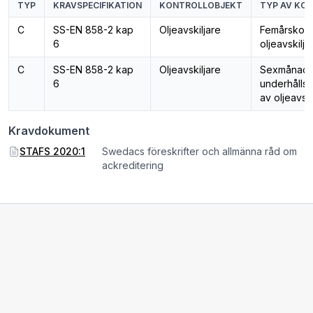
TYP
KRAVSPECIFIKATION
KONTROLLOBJEKT
TYP AV KO
C
SS-EN 858-2 kap
Oljeavskiljare
Femårskontr
6
oljeavskilj
C
SS-EN 858-2 kap
Oljeavskiljare
Sexmånade
6
underhållsk
av oljeavski
Kravdokument
STAFS 2020:1
Swedacs föreskrifter och allmänna råd om
ackreditering