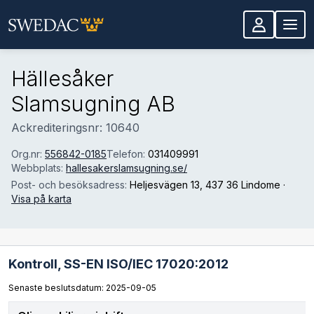
Hoppa till huvudinnehåll
Hällesåker
Slamsugning AB
Ackrediteringsnr: 10640
Org.nr:
556842-0185
Telefon:
031409991
Webbplats:
hallesakerslamsugning.se/
Post- och besöksadress:
Heljesvägen 13
, 437 36 Lindome
·
Visa på karta
Kontroll,
SS-EN ISO/IEC 17020:2012
Senaste beslutsdatum: 2025-09-05