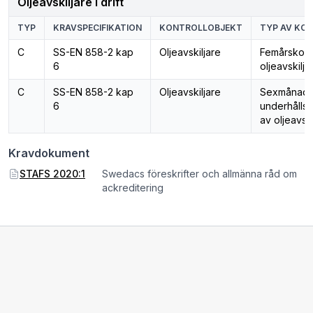
Oljeavskiljare i drift
TYP
KRAVSPECIFIKATION
KONTROLLOBJEKT
TYP AV KO
C
SS-EN 858-2 kap
Oljeavskiljare
Femårskontr
6
oljeavskilj
C
SS-EN 858-2 kap
Oljeavskiljare
Sexmånade
6
underhållsk
av oljeavski
Kravdokument
STAFS 2020:1
Swedacs föreskrifter och allmänna råd om
ackreditering