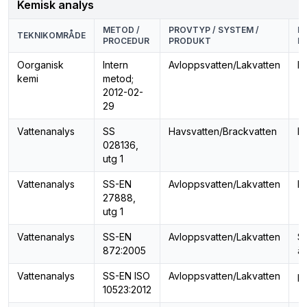
Kemisk analys
METOD /
PROVTYP / SYSTEM /
P
TEKNIKOMRÅDE
PROCEDUR
PRODUKT
E
Oorganisk
Intern
Avloppsvatten/Lakvatten
Li
kemi
metod;
2012-02-
29
Vattenanalys
SS
Havsvatten/Brackvatten
Kl
028136,
utg 1
Vattenanalys
SS-EN
Avloppsvatten/Lakvatten
Ko
27888,
utg 1
Vattenanalys
SS-EN
Avloppsvatten/Lakvatten
S
872:2005
ä
Vattenanalys
SS-EN ISO
Avloppsvatten/Lakvatten
p
10523:2012