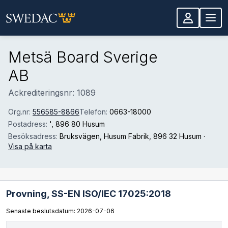
Hoppa till huvudinnehåll
Metsä Board Sverige
AB
Ackrediteringsnr: 1089
Org.nr:
556585-8866
Telefon:
0663-18000
Postadress:
'
, 896 80 Husum
Besöksadress:
Bruksvägen, Husum Fabrik
, 896 32 Husum
·
Visa på karta
Provning,
SS-EN ISO/IEC 17025:2018
Senaste beslutsdatum: 2026-07-06