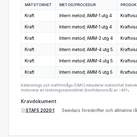
MÄTSTORHET
METOD/PROCEDUR
PRODUKT
Kraft
Intern metod; AMM-1 utg 4
Kraftvi
Kraft
Intern metod; AMM-1 utg 4
Kraftvi
Kraft
Intern metod; AMM-2 utg 4
Kraftvi
Kraft
Intern metod; AMM-4 utg 5
Kraftvi
Kraft
Intern metod; AMM-4 utg 5
Kraftvi
Kraft
Intern metod; AMM-5 utg 5
Kraftvi
Kalibrerings och mätförmåga (CMC) inkluderar mätstorhet (tek
motsvarar en täckningssannolikhet (konfidensnivå) av ~95%.
Kravdokument
STAFS 2020:1
Swedacs föreskrifter och allmänna r