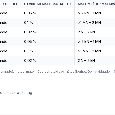
 / OBJEKT
UTVIDGAD MÄTOSÄKERHET ±
MÄTOMRÅDE / MÄTNIV
sande
0,05 %
> 2 kN – 1 MN
sande
0,1 %
>1 MN – 2 MN
sande
0,02 %
2 N – 2 kN
sande
0,05 %
> 2 kN – 1 MN
sande
0,1 %
>1 MN – 2 MN
sande
0,02 %
2 N – 2 kN
nikområde), metod, mätområde och utvidgad mätosäkerhet. Den utvidgade m
åd om ackreditering