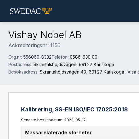
Hoppa till huvudinnehåll
Vishay Nobel AB
Ackrediteringsnr: 1156
Org.nr:
556060-8332
Telefon:
0586-630 00
Postadress:
Skrantalshöjdsvägen
, 691 27 Karlskoga
Besöksadress:
Skrantahöjdsvägen 40
, 691 27 Karlskoga
·
Visa 
Kalibrering,
SS-EN ISO/IEC 17025:2018
Senaste beslutsdatum: 2023-05-12
Massarelaterade storheter