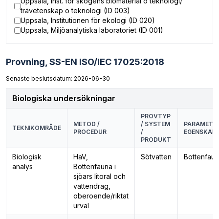
Uppsala, Inst. för skogens biomaterial o teknologi/
trävetenskap o teknologi (ID 003)
Uppsala, Institutionen för ekologi (ID 020)
Uppsala, Miljöanalytiska laboratoriet (ID 001)
Provning,
SS-EN ISO/IEC 17025:2018
Senaste beslutsdatum: 2026-06-30
Biologiska undersökningar
PROVTYP
METOD /
/ SYSTEM
PARAMETER
TEKNIKOMRÅDE
PROCEDUR
/
EGENSKAP
PRODUKT
Biologisk
HaV,
Sötvatten
Bottenfau
analys
Bottenfauna i
sjöars litoral och
vattendrag,
oberoende/riktat
urval