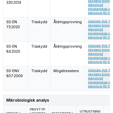
skogens biomate
330:2014
teknologi/
trävetenskap o
teknologi (ID 00
Uppsala, Inst. för
SS-EN
Träskydd
Åldringsprovning
skogens biomate
73:2020
teknologi/
trävetenskap o
teknologi (ID 00
Uppsala, Inst. för
SS-EN
Träskydd
Åldringsprovning
skogens biomate
84:2020
teknologi/
trävetenskap o
teknologi (ID 00
Uppsala, Inst. för
SS-ENV
Träskydd
Mögelresistens
skogens biomate
807:2009
teknologi/
trävetenskap o
teknologi (ID 00
Mikrobiologisk analys
PROVTYP
UTRUSTNING