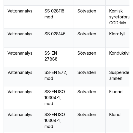
Vattenanalys
SS 028118,
Sötvatten
Kemisk
mod
syreförbruk
COD-Mn
Vattenanalys
SS 028146
Sötvatten
Klorofyll
Vattenanalys
SS-EN
Sötvatten
Konduktivite
27888
Vattenanalys
SS-EN 872,
Sötvatten
Suspender
mod
ämnen
Vattenanalys
SS-EN ISO
Sötvatten
Fluorid
10304-1,
mod
Vattenanalys
SS-EN ISO
Sötvatten
Klorid
10304-1,
mod