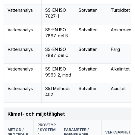
Vattenanalys
SS-EN ISO
Sötvatten
Turbiditet
7027-1
Vattenanalys
SS-EN ISO
Sötvatten
Absorbans
7887, del B
Vattenanalys
SS-EN ISO
Sötvatten
Färg
7887, del C
Vattenanalys
SS-EN ISO
Sötvatten
Alkalinitet
9963-2, mod
Vattenanalys
Std Methods
Sötvatten
Aciditet
402
Klimat- och miljötålighet
PROVTYP
METOD /
/ SYSTEM
PARAMETER /
VERKSAMHETSS
PROCEDUR
/
EGENSKAPER