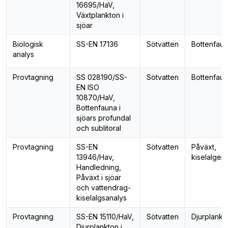
16695/HaV,
Växtplankton i
sjöar
Biologisk
SS-EN 17136
Sötvatten
Bottenfau
analys
Provtagning
SS 028190/SS-
Sötvatten
Bottenfau
EN ISO
10870/HaV,
Bottenfauna i
sjöars profundal
och sublitoral
Provtagning
SS-EN
Sötvatten
Påväxt,
13946/Hav,
kiselalger
Handledning,
Påväxt i sjöar
och vattendrag-
kiselalgsanalys
Provtagning
SS-EN 15110/HaV,
Sötvatten
Djurplankt
Djurplankton i