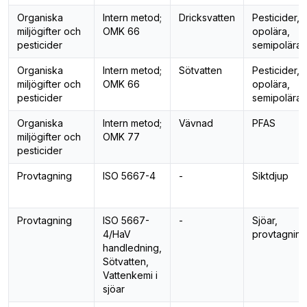
Organiska
Intern metod;
Dricksvatten
Pesticider,
miljögifter och
OMK 66
opolära,
pesticider
semipolära
Organiska
Intern metod;
Sötvatten
Pesticider,
miljögifter och
OMK 66
opolära,
pesticider
semipolära
Organiska
Intern metod;
Vävnad
PFAS
miljögifter och
OMK 77
pesticider
Provtagning
ISO 5667-4
-
Siktdjup
Provtagning
ISO 5667-
-
Sjöar,
4/HaV
provtagning
handledning,
Sötvatten,
Vattenkemi i
sjöar