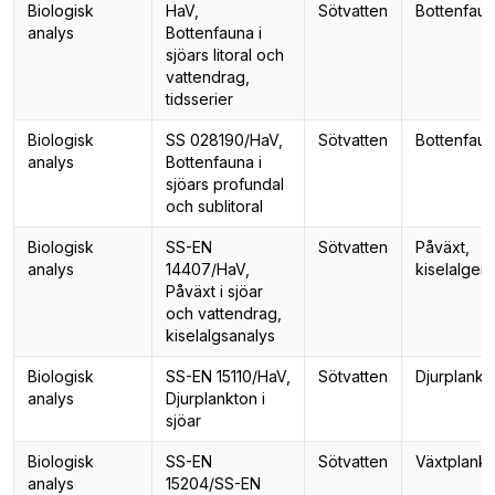
Biologisk
HaV,
Sötvatten
Bottenfau
analys
Bottenfauna i
sjöars litoral och
vattendrag,
tidsserier
Biologisk
SS 028190/HaV,
Sötvatten
Bottenfau
analys
Bottenfauna i
sjöars profundal
och sublitoral
Biologisk
SS-EN
Sötvatten
Påväxt,
analys
14407/HaV,
kiselalger
Påväxt i sjöar
och vattendrag,
kiselalgsanalys
Biologisk
SS-EN 15110/HaV,
Sötvatten
Djurplankt
analys
Djurplankton i
sjöar
Biologisk
SS-EN
Sötvatten
Växtplankt
analys
15204/SS-EN