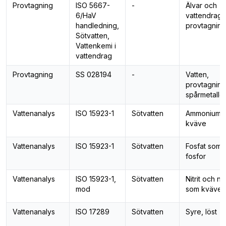
Provtagning
ISO 5667-
-
Älvar och
6/HaV
vattendrag,
handledning,
provtagning
Sötvatten,
Vattenkemi i
vattendrag
Provtagning
SS 028194
-
Vatten,
provtagning
spårmetalle
Vattenanalys
ISO 15923-1
Sötvatten
Ammonium 
kväve
Vattenanalys
ISO 15923-1
Sötvatten
Fosfat som
fosfor
Vattenanalys
ISO 15923-1,
Sötvatten
Nitrit och nit
mod
som kväve
Vattenanalys
ISO 17289
Sötvatten
Syre, löst