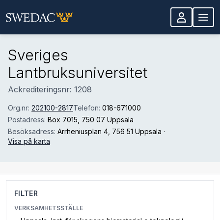
Hoppa till huvudinnehåll
Sveriges
Lantbruksuniversitet
Ackrediteringsnr: 1208
Org.nr:
202100-2817
Telefon:
018-671000
Postadress:
Box 7015
, 750 07 Uppsala
Besöksadress:
Arrheniusplan 4
, 756 51 Uppsala
·
Visa på karta
FILTER
VERKSAMHETSSTÄLLE