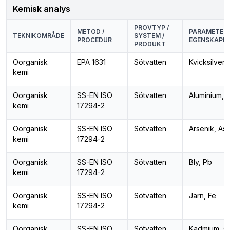
Kemisk analys
PROVTYP /
METOD /
PARAMETER 
TEKNIKOMRÅDE
SYSTEM /
PROCEDUR
EGENSKAPE
PRODUKT
Oorganisk
EPA 1631
Sötvatten
Kvicksilver,
kemi
Oorganisk
SS-EN ISO
Sötvatten
Aluminium, A
kemi
17294-2
Oorganisk
SS-EN ISO
Sötvatten
Arsenik, As
kemi
17294-2
Oorganisk
SS-EN ISO
Sötvatten
Bly, Pb
kemi
17294-2
Oorganisk
SS-EN ISO
Sötvatten
Järn, Fe
kemi
17294-2
Oorganisk
SS-EN ISO
Sötvatten
Kadmium, C