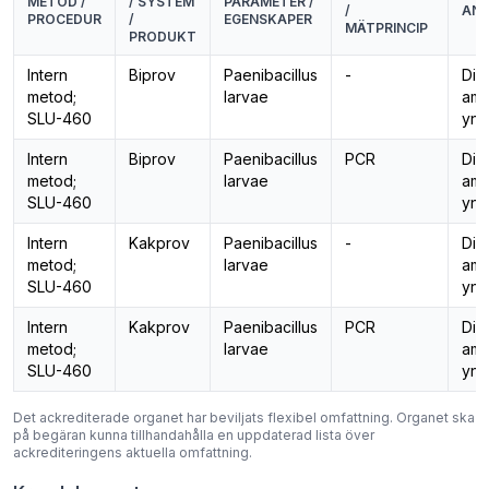
METOD /
/ SYSTEM
PARAMETER /
/
AN
PROCEDUR
/
EGENSKAPER
MÄTPRINCIP
PRODUKT
Intern
Biprov
Paenibacillus
-
Dia
metod;
larvae
ame
SLU-460
yng
Intern
Biprov
Paenibacillus
PCR
Dia
metod;
larvae
ame
SLU-460
yng
Intern
Kakprov
Paenibacillus
-
Dia
metod;
larvae
ame
SLU-460
yng
Intern
Kakprov
Paenibacillus
PCR
Dia
metod;
larvae
ame
SLU-460
yng
Det ackrediterade organet har beviljats flexibel omfattning. Organet ska
på begäran kunna tillhandahålla en uppdaterad lista över
ackrediteringens aktuella omfattning.