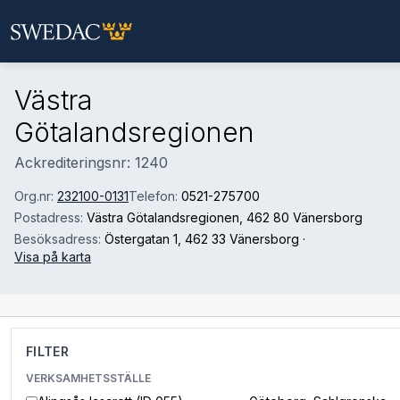
Hoppa till huvudinnehåll
Västra
Götalandsregionen
Ackrediteringsnr: 1240
Org.nr:
232100-0131
Telefon:
0521-275700
Postadress:
Västra Götalandsregionen
, 462 80 Vänersborg
Besöksadress:
Östergatan 1
, 462 33 Vänersborg
·
Visa på karta
FILTER
VERKSAMHETSSTÄLLE