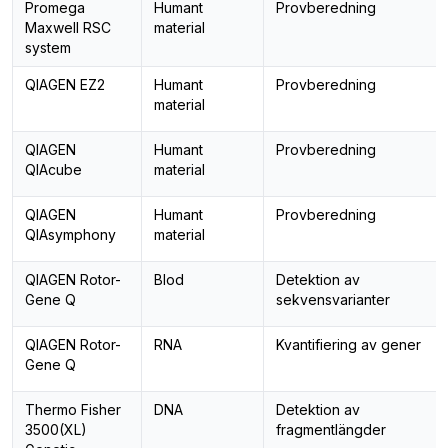
Promega
Humant
Provberedning
Maxwell RSC
material
system
QIAGEN EZ2
Humant
Provberedning
material
QIAGEN
Humant
Provberedning
QIAcube
material
QIAGEN
Humant
Provberedning
QIAsymphony
material
QIAGEN Rotor-
Blod
Detektion av
Gene Q
sekvensvarianter
QIAGEN Rotor-
RNA
Kvantifiering av gener
Gene Q
Thermo Fisher
DNA
Detektion av
3500(XL)
fragmentlängder