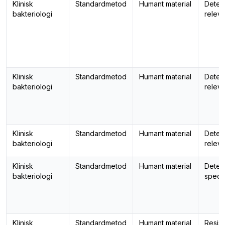
Klinisk
Standardmetod
Humant material
Detek
bakteriologi
releva
Klinisk
Standardmetod
Humant material
Detek
bakteriologi
releva
Klinisk
Standardmetod
Humant material
Detek
bakteriologi
releva
Klinisk
Standardmetod
Humant material
Detek
bakteriologi
speci
Klinisk
Standardmetod
Humant material
Resis