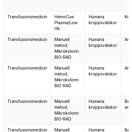
Transfusionsmedicin
HemoCue
Humana
Kom
Plasma/Low
kroppsvätskor
Hb
Transfusionsmedicin
Manuell
Humana
Ant
metod;
kroppsvätskor
Mikrokolonn
BIO-RAD
Transfusionsmedicin
Manuell
Humana
Ant
metod;
kroppsvätskor
Mikrokolonn
BIO-RAD
Transfusionsmedicin
Manuell
Humana
Bes
metod;
kroppsvätskor
ery
Mikrokolonn
BIO-RAD
Transfusionsmedicin
Manuell
Humana
Bes