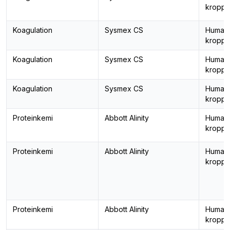
kropps
Koagulation
Sysmex CS
Human
kropps
Koagulation
Sysmex CS
Human
kropps
Koagulation
Sysmex CS
Human
kropps
Proteinkemi
Abbott Alinity
Human
kropps
Proteinkemi
Abbott Alinity
Human
kropps
Proteinkemi
Abbott Alinity
Human
kropps