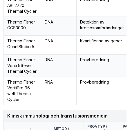
ABI 2720
Thermal Cycler
Thermo Fisher
DNA
Detektion av
GCS3000
kromosomförändringar
Thermo Fisher
DNA
Kvantifiering av gener
QuantStudio 5
Thermo Fisher
RNA
Provberedning
Veriti 96-well
Thermal Cycler
Thermo Fisher
RNA
Provberedning
VeritiPro 96-
well Thermal
Cycler
Klinisk immunologi och transfusionsmedicin
PROVTYP /
PAR
METOD /