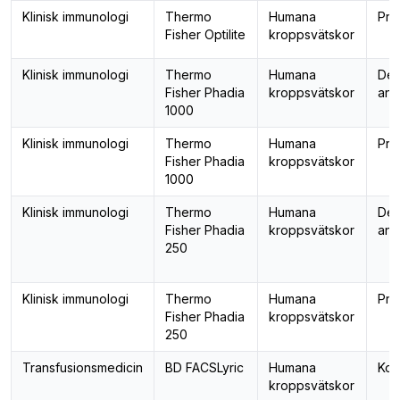
Klinisk immunologi
Thermo
Humana
Pro
Fisher Optilite
kroppsvätskor
Klinisk immunologi
Thermo
Humana
Det
Fisher Phadia
kroppsvätskor
ant
1000
Klinisk immunologi
Thermo
Humana
Pro
Fisher Phadia
kroppsvätskor
1000
Klinisk immunologi
Thermo
Humana
Det
Fisher Phadia
kroppsvätskor
ant
250
Klinisk immunologi
Thermo
Humana
Pro
Fisher Phadia
kroppsvätskor
250
Transfusionsmedicin
BD FACSLyric
Humana
Kom
kroppsvätskor