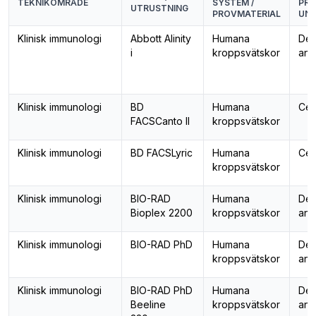
TEKNIKOMRÅDE
SYSTEM /
PRO
UTRUSTNING
PROVMATERIAL
UND
Klinisk immunologi
Abbott Alinity
Humana
Det
i
kroppsvätskor
ant
Klinisk immunologi
BD
Humana
Cel
FACSCanto II
kroppsvätskor
Klinisk immunologi
BD FACSLyric
Humana
Cel
kroppsvätskor
Klinisk immunologi
BIO-RAD
Humana
Det
Bioplex 2200
kroppsvätskor
ant
Klinisk immunologi
BIO-RAD PhD
Humana
Det
kroppsvätskor
ant
Klinisk immunologi
BIO-RAD PhD
Humana
Det
Beeline
kroppsvätskor
ant