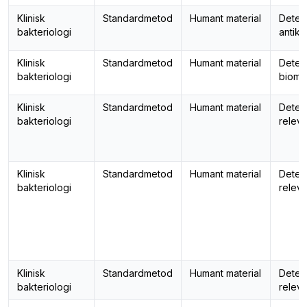
Klinisk
Standardmetod
Humant material
Detek
bakteriologi
antik
Klinisk
Standardmetod
Humant material
Detek
bakteriologi
bioma
Klinisk
Standardmetod
Humant material
Detek
bakteriologi
releva
Klinisk
Standardmetod
Humant material
Detek
bakteriologi
releva
Klinisk
Standardmetod
Humant material
Detek
bakteriologi
releva