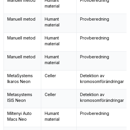
Manuell metod
Humant
Provberedning
material
Manuell metod
Humant
Provberedning
material
Manuell metod
Humant
Provberedning
material
Manuell metod
Humant
Provberedning
material
MetaSystems
Celler
Detektion av
Ikaros Neon
kromosomförändringar
Metasystems
Celler
Detektion av
ISIS Neon
kromosomförändringar
Miltenyi Auto
Humant
Provberedning
Macs Neo
material