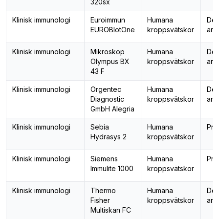
320sx
Klinisk immunologi
Euroimmun
Humana
Det
EUROBlotOne
kroppsvätskor
ant
Klinisk immunologi
Mikroskop
Humana
Det
Olympus BX
kroppsvätskor
ant
43 F
Klinisk immunologi
Orgentec
Humana
Det
Diagnostic
kroppsvätskor
ant
GmbH Alegria
Klinisk immunologi
Sebia
Humana
Pro
Hydrasys 2
kroppsvätskor
Klinisk immunologi
Siemens
Humana
Pro
Immulite 1000
kroppsvätskor
Klinisk immunologi
Thermo
Humana
Det
Fisher
kroppsvätskor
ant
Multiskan FC