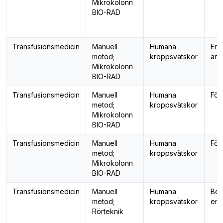
Mikrokolonn
BIO-RAD
Transfusionsmedicin
Manuell
Humana
Ery
metod;
kroppsvätskor
ant
Mikrokolonn
BIO-RAD
Transfusionsmedicin
Manuell
Humana
För
metod;
kroppsvätskor
Mikrokolonn
BIO-RAD
Transfusionsmedicin
Manuell
Humana
För
metod;
kroppsvätskor
Mikrokolonn
BIO-RAD
Transfusionsmedicin
Manuell
Humana
Bes
metod;
kroppsvätskor
ery
Rörteknik