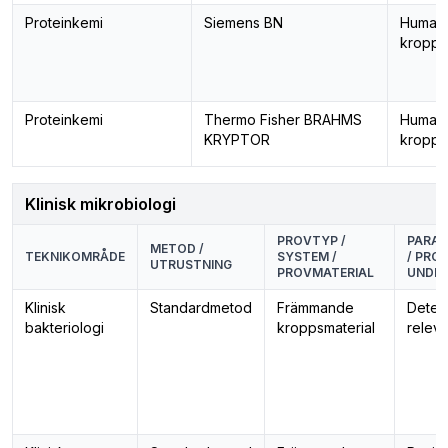
Proteinkemi
Siemens BN
Human
kropps
Proteinkemi
Thermo Fisher BRAHMS
Human
KRYPTOR
kropps
Klinisk mikrobiologi
PROVTYP /
PARAM
METOD /
TEKNIKOMRÅDE
SYSTEM /
/ PROC
UTRUSTNING
PROVMATERIAL
UNDE
Klinisk
Standardmetod
Främmande
Detek
bakteriologi
kroppsmaterial
releva