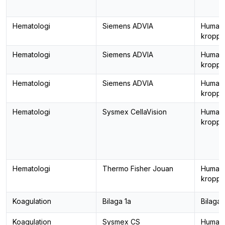
Hematologi
Siemens ADVIA
Human
kropps
Hematologi
Siemens ADVIA
Human
kropps
Hematologi
Siemens ADVIA
Human
kropps
Hematologi
Sysmex CellaVision
Human
kropps
Hematologi
Thermo Fisher Jouan
Human
kropps
Koagulation
Bilaga 1a
Bilaga 
Koagulation
Sysmex CS
Human