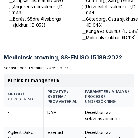
Alingsås lasarett (ID 055)
Göteborg, Sahlgrenska
Angereds närsjukhus (ID
Universitetssjukhuset (ID
048)
044)
Borås, Södra Älvsborgs
Göteborg, Östra sjukhuse
sjukhus (ID 053)
(ID 046)
Kungälvs sjukhus (ID 088
Mölndals sjukhus (ID 113)
Medicinsk provning,
SS-EN ISO 15189:2022
Senaste beslutsdatum: 2025-06-27
Klinisk humangenetik
PROVTYP /
PARAMETER / ANALYS /
METOD /
SYSTEM /
PROCESS /
UTRUSTNING
PROVMATERIAL
UNDERSÖKNING
-
DNA
Detektion av
sekvensvarianter
Agilent Dako
Vävnad
Detektion av