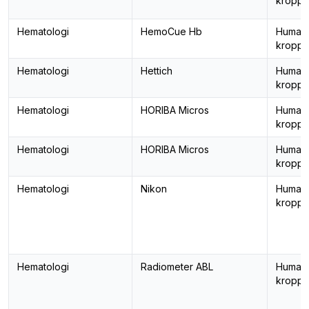
kropps
Hematologi
HemoCue Hb
Human
kropps
Hematologi
Hettich
Human
kropps
Hematologi
HORIBA Micros
Human
kropps
Hematologi
HORIBA Micros
Human
kropps
Hematologi
Nikon
Human
kropps
Hematologi
Radiometer ABL
Human
kropps