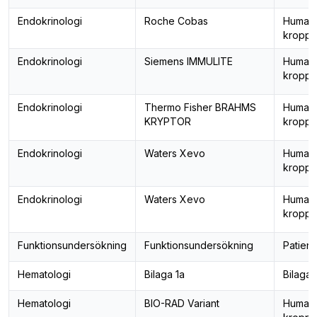
Endokrinologi
Roche Cobas
Human
kropps
Endokrinologi
Siemens IMMULITE
Human
kropps
Endokrinologi
Thermo Fisher BRAHMS
Human
KRYPTOR
kropps
Endokrinologi
Waters Xevo
Human
kropps
Endokrinologi
Waters Xevo
Human
kropps
Funktionsundersökning
Funktionsundersökning
Patient
Hematologi
Bilaga 1a
Bilaga 
Hematologi
BIO-RAD Variant
Human