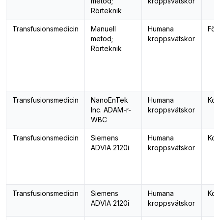
metod;
kroppsvätskor
Rörteknik
Transfusionsmedicin
Manuell
Humana
För
metod;
kroppsvätskor
Rörteknik
Transfusionsmedicin
NanoEnTek
Humana
Kom
Inc. ADAM-r-
kroppsvätskor
WBC
Transfusionsmedicin
Siemens
Humana
Kom
ADVIA 2120i
kroppsvätskor
Transfusionsmedicin
Siemens
Humana
Kom
ADVIA 2120i
kroppsvätskor