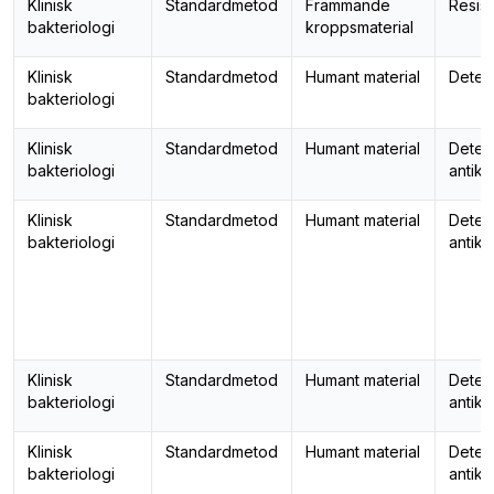
Klinisk
Standardmetod
Främmande
Resis
bakteriologi
kroppsmaterial
Klinisk
Standardmetod
Humant material
Detek
bakteriologi
Klinisk
Standardmetod
Humant material
Detek
bakteriologi
antik
Klinisk
Standardmetod
Humant material
Detek
bakteriologi
antik
Klinisk
Standardmetod
Humant material
Detek
bakteriologi
antik
Klinisk
Standardmetod
Humant material
Detek
bakteriologi
antik