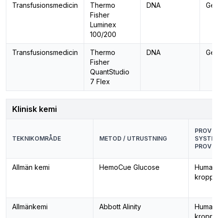
Transfusionsmedicin
Thermo
DNA
Gen
Fisher
Luminex
100/200
Transfusionsmedicin
Thermo
DNA
Gen
Fisher
QuantStudio
7 Flex
Klinisk kemi
PROVTY
TEKNIKOMRÅDE
METOD / UTRUSTNING
SYSTEM
PROVM
Allmän kemi
HemoCue Glucose
Human
kropps
Allmänkemi
Abbott Alinity
Human
kropps