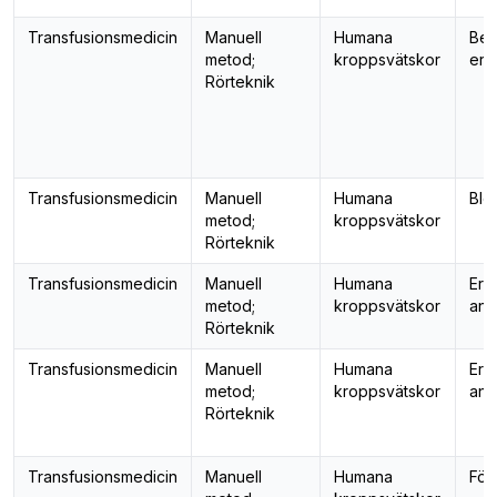
Transfusionsmedicin
Manuell
Humana
Bes
metod;
kroppsvätskor
ery
Rörteknik
Transfusionsmedicin
Manuell
Humana
Blo
metod;
kroppsvätskor
Rörteknik
Transfusionsmedicin
Manuell
Humana
Ery
metod;
kroppsvätskor
ant
Rörteknik
Transfusionsmedicin
Manuell
Humana
Ery
metod;
kroppsvätskor
ant
Rörteknik
Transfusionsmedicin
Manuell
Humana
För