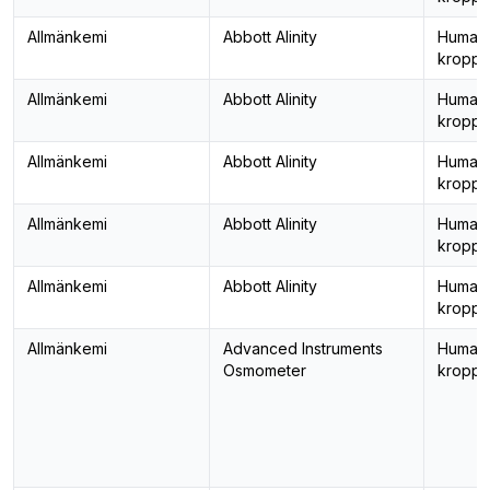
Allmänkemi
Abbott Alinity
Human
kropps
Allmänkemi
Abbott Alinity
Human
kropps
Allmänkemi
Abbott Alinity
Human
kropps
Allmänkemi
Abbott Alinity
Human
kropps
Allmänkemi
Abbott Alinity
Human
kropps
Allmänkemi
Advanced Instruments
Human
Osmometer
kropps