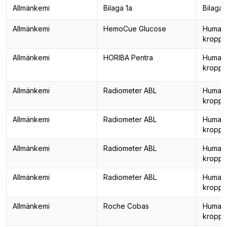
Allmänkemi
Bilaga 1a
Bilaga 
Allmänkemi
HemoCue Glucose
Human
kropps
Allmänkemi
HORIBA Pentra
Human
kropps
Allmänkemi
Radiometer ABL
Human
kropps
Allmänkemi
Radiometer ABL
Human
kropps
Allmänkemi
Radiometer ABL
Human
kropps
Allmänkemi
Radiometer ABL
Human
kropps
Allmänkemi
Roche Cobas
Human
kropps