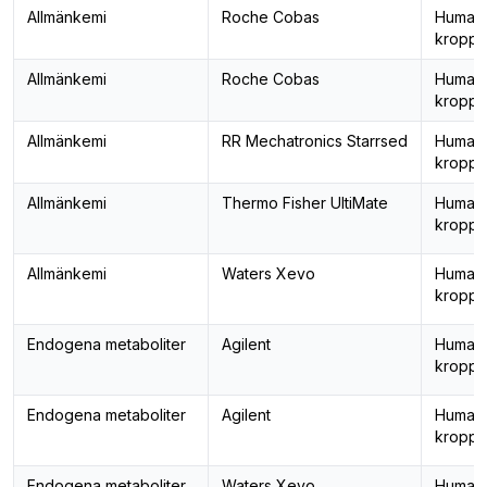
Allmänkemi
Roche Cobas
Human
kropps
Allmänkemi
Roche Cobas
Human
kropps
Allmänkemi
RR Mechatronics Starrsed
Human
kropps
Allmänkemi
Thermo Fisher UltiMate
Human
kropps
Allmänkemi
Waters Xevo
Human
kropps
Endogena metaboliter
Agilent
Human
kropps
Endogena metaboliter
Agilent
Human
kropps
Endogena metaboliter
Waters Xevo
Human