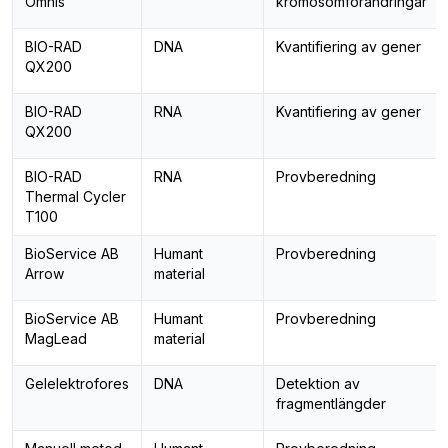
Omnis
kromosomförändringar
BIO-RAD
DNA
Kvantifiering av gener
QX200
BIO-RAD
RNA
Kvantifiering av gener
QX200
BIO-RAD
RNA
Provberedning
Thermal Cycler
T100
BioService AB
Humant
Provberedning
Arrow
material
BioService AB
Humant
Provberedning
MagLead
material
Gelelektrofores
DNA
Detektion av
fragmentlängder