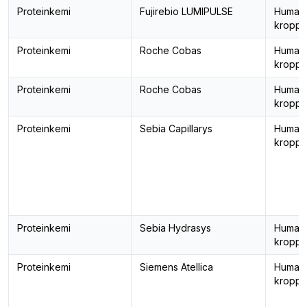
Proteinkemi
Fujirebio LUMIPULSE
Human
kropps
Proteinkemi
Roche Cobas
Human
kropps
Proteinkemi
Roche Cobas
Human
kropps
Proteinkemi
Sebia Capillarys
Human
kropps
Proteinkemi
Sebia Hydrasys
Human
kropps
Proteinkemi
Siemens Atellica
Human
kropps