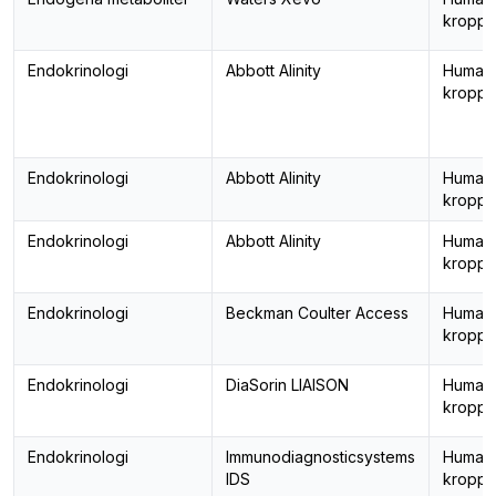
kropps
Endokrinologi
Abbott Alinity
Human
kropps
Endokrinologi
Abbott Alinity
Human
kropps
Endokrinologi
Abbott Alinity
Human
kropps
Endokrinologi
Beckman Coulter Access
Human
kropps
Endokrinologi
DiaSorin LIAISON
Human
kropps
Endokrinologi
Immunodiagnosticsystems
Human
IDS
kropps