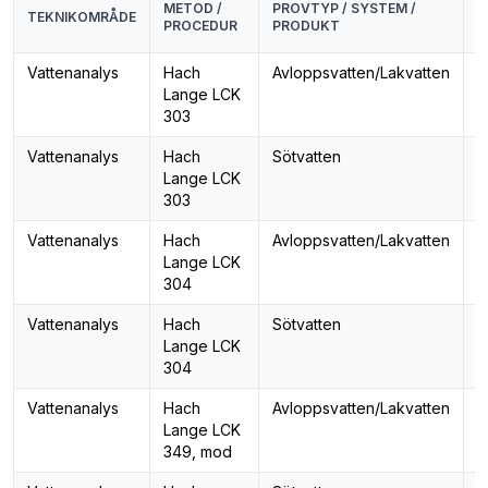
METOD /
PROVTYP / SYSTEM /
P
TEKNIKOMRÅDE
PROCEDUR
PRODUKT
E
Vattenanalys
Hach
Avloppsvatten/Lakvatten
A
Lange LCK
k
303
Vattenanalys
Hach
Sötvatten
A
Lange LCK
k
303
Vattenanalys
Hach
Avloppsvatten/Lakvatten
A
Lange LCK
k
304
Vattenanalys
Hach
Sötvatten
A
Lange LCK
k
304
Vattenanalys
Hach
Avloppsvatten/Lakvatten
F
Lange LCK
349, mod