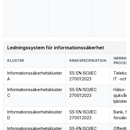
Ledningssystem för informationssäkerhet
NÄRINGS
KLUSTER
KRAVSPECIFIKATION
PROCESS
Informationssäkerhetskluster
SS-EN ISO/IEC
Telekom
A
27001:2023
IT -och 
Informationssäkerhetskluster
SS-EN ISO/IEC
Hälso- 
C
27001:2023
sjukvård
tjänster
Informationssäkerhetskluster
SS-EN ISO/IEC
Bank, fi
D
27001:2023
försäkri
Informationssäkerhetskluster
SS-EN ISO/IEC
Offentlig