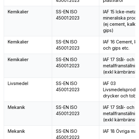
45001:2023
plastvaror
Kemikalier
SS-EN ISO
IAF 15 Icke-metall
45001:2023
mineraliska produ
(ej cement, kalk 
gips)
Kemikalier
SS-EN ISO
IAF 16 Cement, ka
45001:2023
och gips etc.
Kemikalier
SS-EN ISO
IAF 17 Stål- och
45001:2023
metallframställnin
(exkl kärnbränsle
Livsmedel
SS-EN ISO
IAF 03
45001:2023
Livsmedelsproduk
drycker och toba
Mekanik
SS-EN ISO
IAF 17 Stål- och
45001:2023
metallframställnin
(exkl kärnbränsle
Mekanik
SS-EN ISO
IAF 18 Övriga mas
45001:2023