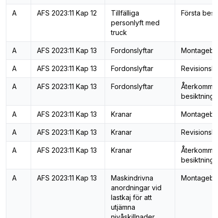
A
AFS 2023:11 Kap 12
Tillfälliga
Första besi
personlyft med
truck
A
AFS 2023:11 Kap 13
Fordonslyftar
Montagebes
A
AFS 2023:11 Kap 13
Fordonslyftar
Revisionsbe
A
AFS 2023:11 Kap 13
Fordonslyftar
Återkomma
besiktning
A
AFS 2023:11 Kap 13
Kranar
Montagebes
A
AFS 2023:11 Kap 13
Kranar
Revisionsbe
A
AFS 2023:11 Kap 13
Kranar
Återkomma
besiktning
A
AFS 2023:11 Kap 13
Maskindrivna
Montagebes
anordningar vid
lastkaj för att
utjämna
nivåskillnader