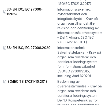
(ISO/IEC 17021 3:2017)
SS-EN ISO/IEC 27006-
Informationssäkerhet,
1:2024
cybersäkerhet och
integritetsskydd – Krav på
organ som tillhandahåller
revision och certifiering av
informationssäkerhetssystem
– Del 1: Allmänt (ISO / IEC
27006‑1:2023, IDT)
SS-EN ISO/IEC 27006:2020
Informationsteknik -
Säkerhetstekniker - Krav på
organ som reviderar och
certifierar ledningssystem
för informationssäkerhet
(ISO/IEC 27006:2015,
including Amd 1:2020)
ISO/IEC TS 17021-10:2018
Bedömning av
överensstämmelse - Krav på
organ som reviderar och
certifierar ledningssystem -
Del 10: Kompetenskrav för
revision och certifiering av