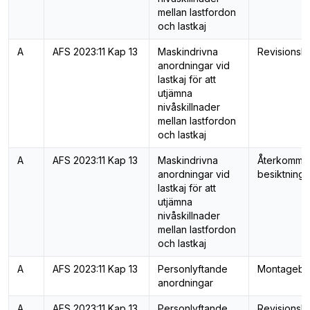
mellan lastfordon
och lastkaj
A
AFS 2023:11 Kap 13
Maskindrivna
Revisionsbe
anordningar vid
lastkaj för att
utjämna
nivåskillnader
mellan lastfordon
och lastkaj
A
AFS 2023:11 Kap 13
Maskindrivna
Återkomma
anordningar vid
besiktning
lastkaj för att
utjämna
nivåskillnader
mellan lastfordon
och lastkaj
A
AFS 2023:11 Kap 13
Personlyftande
Montagebes
anordningar
A
AFS 2023:11 Kap 13
Personlyftande
Revisionsbe