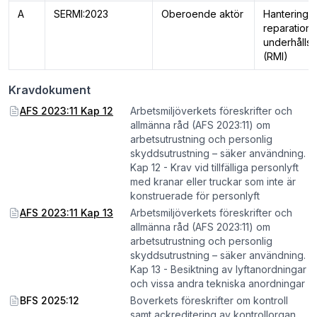
A
SERMI:2023
Oberoende aktör
Hantering 
reparations
underhållsi
(RMI)
Kravdokument
AFS 2023:11 Kap 12
Arbetsmiljöverkets föreskrifter och
allmänna råd (AFS 2023:11) om
arbetsutrustning och personlig
skyddsutrustning – säker användning.
Kap 12 - Krav vid tillfälliga personlyft
med kranar eller truckar som inte är
konstruerade för personlyft
AFS 2023:11 Kap 13
Arbetsmiljöverkets föreskrifter och
allmänna råd (AFS 2023:11) om
arbetsutrustning och personlig
skyddsutrustning – säker användning.
Kap 13 - Besiktning av lyftanordningar
och vissa andra tekniska anordningar
BFS 2025:12
Boverkets föreskrifter om kontroll
samt ackreditering av kontrollorgan