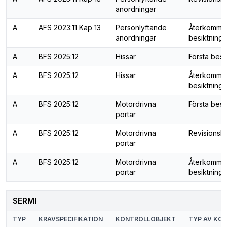
anordningar
A
AFS 2023:11 Kap 13
Personlyftande
Återkomma
anordningar
besiktning
A
BFS 2025:12
Hissar
Första besi
A
BFS 2025:12
Hissar
Återkomma
besiktning
A
BFS 2025:12
Motordrivna
Första besi
portar
A
BFS 2025:12
Motordrivna
Revisionsbe
portar
A
BFS 2025:12
Motordrivna
Återkomma
portar
besiktning
SERMI
TYP
KRAVSPECIFIKATION
KONTROLLOBJEKT
TYP AV KO