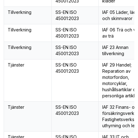
45001:2023
kläder
Tillverkning
SS-EN ISO
IAF 05 Läder, läd
45001:2023
och skinnvaror
Tillverkning
SS-EN ISO
IAF 06 Trä och va
45001:2023
av trä
Tillverkning
SS-EN ISO
IAF 23 Annan
45001:2023
tillverkning
Tjänster
SS-EN ISO
IAF 29 Handel;
45001:2023
Reparation av
motorfordon,
motorcyklar,
hushållsartiklar o
personliga artikla
Tjänster
SS-EN ISO
IAF 32 Finans- oc
45001:2023
försäkringsverks
Fastighetsverksa
uthyrning och lea
Tjänster
SS-EN ISO
IAF 33 IT och