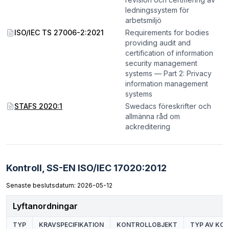
ledningssystem för
arbetsmiljö
ISO/IEC TS 27006-2:2021
Requirements for bodies
providing audit and
certification of information
security management
systems — Part 2: Privacy
information management
systems
STAFS 2020:1
Swedacs föreskrifter och
allmänna råd om
ackreditering
Kontroll,
SS-EN ISO/IEC 17020:2012
Senaste beslutsdatum: 2026-05-12
Lyftanordningar
TYP
KRAVSPECIFIKATION
KONTROLLOBJEKT
TYP AV KO