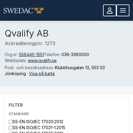
Hoppa till huvudinnehåll
Qvalify AB
Ackrediteringsnr: 1273
Org.nr:
556440-1551
Telefon:
036-3360000
Webbplats:
www.qvalify.se
Post- och besöksadress:
Klubbhusgatan 13
, 553 03
Jönköping
·
Visa på karta
FILTER
STANDARD
SS-EN ISO/IEC 17020:2012
SS-EN ISO/IEC 17021-1:2015