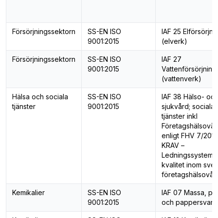
Försörjningssektorn
SS-EN ISO
IAF 25 Elförsörjni
9001:2015
(elverk)
Försörjningssektorn
SS-EN ISO
IAF 27
9001:2015
Vattenförsörjning
(vattenverk)
Hälsa och sociala
SS-EN ISO
IAF 38 Hälso- oc
tjänster
9001:2015
sjukvård; sociala
tjänster inkl
Företagshälsovår
enligt FHV 7/2016
KRAV –
Ledningssystem f
kvalitet inom sve
företagshälsovår
Kemikalier
SS-EN ISO
IAF 07 Massa, pa
9001:2015
och pappersvaro