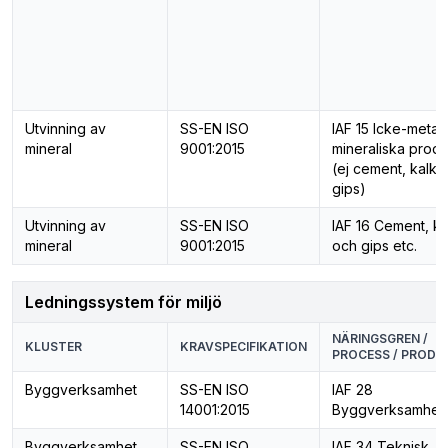
Utvinning av
SS-EN ISO
IAF 15 Icke-metall
mineral
9001:2015
mineraliska produ
(ej cement, kalk 
gips)
Utvinning av
SS-EN ISO
IAF 16 Cement, ka
mineral
9001:2015
och gips etc.
Ledningssystem för miljö
NÄRINGSGREN /
KLUSTER
KRAVSPECIFIKATION
PROCESS / PRODU
Byggverksamhet
SS-EN ISO
IAF 28
14001:2015
Byggverksamhet
Byggverksamhet
SS-EN ISO
IAF 34 Teknisk