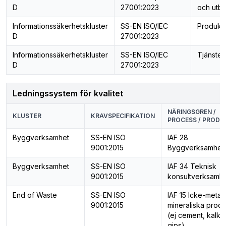
D
27001:2023
och utbi
Informationssäkerhetskluster
SS-EN ISO/IEC
Produkt
D
27001:2023
Informationssäkerhetskluster
SS-EN ISO/IEC
Tjänster
D
27001:2023
Ledningssystem för kvalitet
NÄRINGSGREN /
KLUSTER
KRAVSPECIFIKATION
PROCESS / PRODU
Byggverksamhet
SS-EN ISO
IAF 28
9001:2015
Byggverksamhet
Byggverksamhet
SS-EN ISO
IAF 34 Teknisk
9001:2015
konsultverksamh
End of Waste
SS-EN ISO
IAF 15 Icke-metall
9001:2015
mineraliska produ
(ej cement, kalk 
gips)