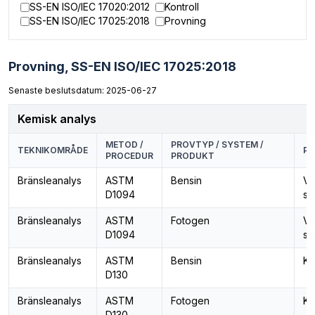
SS-EN ISO/IEC 17020:2012
Kontroll
SS-EN ISO/IEC 17025:2018
Provning
Provning,
SS-EN ISO/IEC 17025:2018
Senaste beslutsdatum: 2025-06-27
Kemisk analys
METOD /
PROVTYP / SYSTEM /
TEKNIKOMRÅDE
PA
PROCEDUR
PRODUKT
Bränsleanalys
ASTM
Bensin
Va
D1094
se
Bränsleanalys
ASTM
Fotogen
Va
D1094
se
Bränsleanalys
ASTM
Bensin
Ko
D130
Bränsleanalys
ASTM
Fotogen
Ko
D130