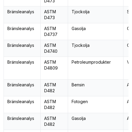
D473
Bränsleanalys
ASTM
Tjockolja
Se
D473
Bränsleanalys
ASTM
Gasolja
Ce
D4737
Bränsleanalys
ASTM
Tjockolja
Co
D4740
Bränsleanalys
ASTM
Petroleumprodukter
Vä
D4809
Bränsleanalys
ASTM
Bensin
As
D482
Bränsleanalys
ASTM
Fotogen
As
D482
Bränsleanalys
ASTM
Gasolja
As
D482