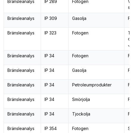
Bränsleanalys
IP 289
Fotogen
Va
se
Bränsleanalys
IP 309
Gasolja
Fi
Bränsleanalys
IP 323
Fotogen
Te
ox
J
Bränsleanalys
IP 34
Fotogen
Fl
Bränsleanalys
IP 34
Gasolja
Fl
Bränsleanalys
IP 34
Petroleumprodukter
Fl
Bränsleanalys
IP 34
Smörjolja
Fl
Bränsleanalys
IP 34
Tjockolja
Fl
Bränsleanalys
IP 354
Fotogen
Sy