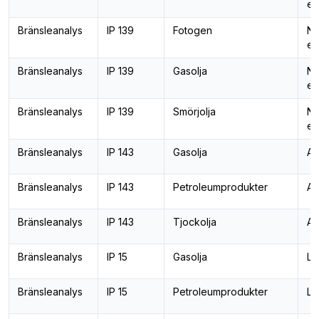
el
Bränsleanalys
IP 139
Fotogen
Ne
el
Bränsleanalys
IP 139
Gasolja
Ne
el
Bränsleanalys
IP 139
Smörjolja
Ne
el
Bränsleanalys
IP 143
Gasolja
As
Bränsleanalys
IP 143
Petroleumprodukter
As
Bränsleanalys
IP 143
Tjockolja
As
Bränsleanalys
IP 15
Gasolja
Lä
Bränsleanalys
IP 15
Petroleumprodukter
Lä