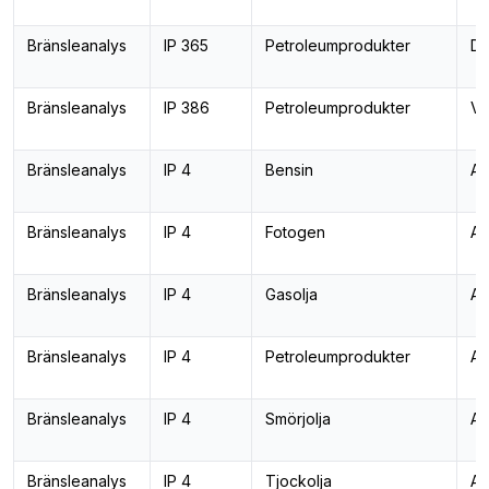
Bränsleanalys
IP 365
Petroleumprodukter
De
Bränsleanalys
IP 386
Petroleumprodukter
Va
Bränsleanalys
IP 4
Bensin
As
Bränsleanalys
IP 4
Fotogen
As
Bränsleanalys
IP 4
Gasolja
As
Bränsleanalys
IP 4
Petroleumprodukter
As
Bränsleanalys
IP 4
Smörjolja
As
Bränsleanalys
IP 4
Tjockolja
As