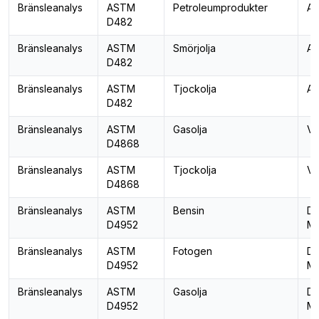
Bränsleanalys
ASTM
Petroleumprodukter
As
D482
Bränsleanalys
ASTM
Smörjolja
As
D482
Bränsleanalys
ASTM
Tjockolja
As
D482
Bränsleanalys
ASTM
Gasolja
Vä
D4868
Bränsleanalys
ASTM
Tjockolja
Vä
D4868
Bränsleanalys
ASTM
Bensin
Do
D4952
Me
Bränsleanalys
ASTM
Fotogen
Do
D4952
Me
Bränsleanalys
ASTM
Gasolja
Do
D4952
Me