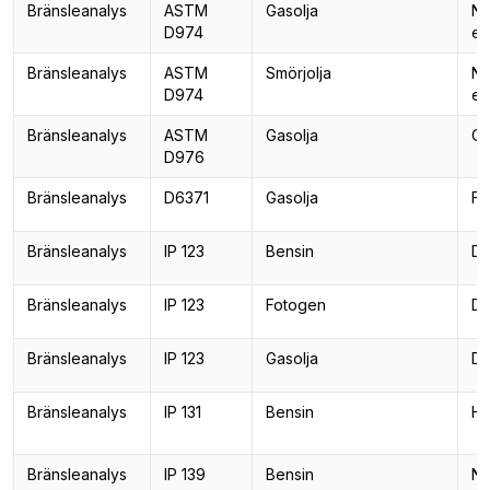
Bränsleanalys
ASTM
Gasolja
Ne
D974
el
Bränsleanalys
ASTM
Smörjolja
Ne
D974
el
Bränsleanalys
ASTM
Gasolja
Ce
D976
Bränsleanalys
D6371
Gasolja
Fi
Bränsleanalys
IP 123
Bensin
De
Bränsleanalys
IP 123
Fotogen
De
Bränsleanalys
IP 123
Gasolja
De
Bränsleanalys
IP 131
Bensin
Ha
Bränsleanalys
IP 139
Bensin
Ne