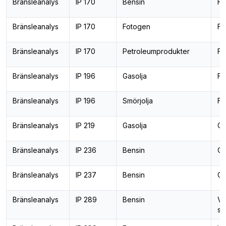
Bränsleanalys
IP 170
Bensin
Fl
Bränsleanalys
IP 170
Fotogen
Fl
Bränsleanalys
IP 170
Petroleumprodukter
Fl
Bränsleanalys
IP 196
Gasolja
Fä
Bränsleanalys
IP 196
Smörjolja
Fä
Bränsleanalys
IP 219
Gasolja
Gr
Bränsleanalys
IP 236
Bensin
Ok
Bränsleanalys
IP 237
Bensin
Ok
Bränsleanalys
IP 289
Bensin
Va
se