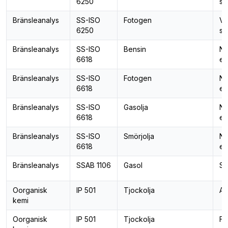
6250
se
Bränsleanalys
SS-ISO
Fotogen
Va
6250
se
Bränsleanalys
SS-ISO
Bensin
Ne
6618
el
Bränsleanalys
SS-ISO
Fotogen
Ne
6618
el
Bränsleanalys
SS-ISO
Gasolja
Ne
6618
el
Bränsleanalys
SS-ISO
Smörjolja
Ne
6618
el
Bränsleanalys
SSAB 1106
Gasol
Sv
Oorganisk
IP 501
Tjockolja
Al
kemi
Oorganisk
IP 501
Tjockolja
Fo