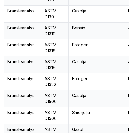
Bränsleanalys
ASTM
Gasolja
Ko
D130
Bränsleanalys
ASTM
Bensin
Ar
D1319
Bränsleanalys
ASTM
Fotogen
Ar
D1319
Bränsleanalys
ASTM
Gasolja
Ar
D1319
Bränsleanalys
ASTM
Fotogen
Rö
D1322
Bränsleanalys
ASTM
Gasolja
Fä
D1500
Bränsleanalys
ASTM
Smörjolja
Fä
D1500
Bränsleanalys
ASTM
Gasol
Ko