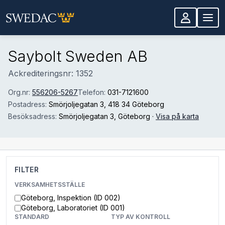
Hoppa till huvudinnehåll
Saybolt Sweden AB
Ackrediteringsnr: 1352
Org.nr:
556206-5267
Telefon:
031-7121600
Postadress:
Smörjoljegatan 3
, 418 34 Göteborg
Besöksadress:
Smörjoljegatan 3
, Göteborg
·
Visa på karta
FILTER
VERKSAMHETSSTÄLLE
Göteborg, Inspektion (ID 002)
Göteborg, Laboratoriet (ID 001)
STANDARD
TYP AV KONTROLL