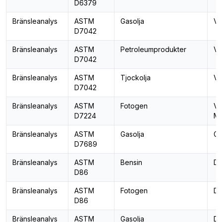
D6379
Bränsleanalys
ASTM
Gasolja
Vi
D7042
Bränsleanalys
ASTM
Petroleumprodukter
Vi
D7042
Bränsleanalys
ASTM
Tjockolja
Vi
D7042
Bränsleanalys
ASTM
Fotogen
Va
D7224
M
Bränsleanalys
ASTM
Gasolja
Gr
D7689
Bränsleanalys
ASTM
Bensin
De
D86
Bränsleanalys
ASTM
Fotogen
De
D86
Bränsleanalys
ASTM
Gasolja
De