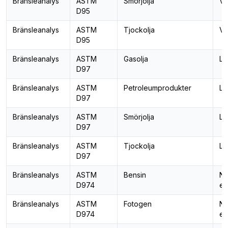
Bränsleanalys
ASTM
Smörjolja
Va
D95
Bränsleanalys
ASTM
Tjockolja
Va
D95
Bränsleanalys
ASTM
Gasolja
Lä
D97
Bränsleanalys
ASTM
Petroleumprodukter
Lä
D97
Bränsleanalys
ASTM
Smörjolja
Lä
D97
Bränsleanalys
ASTM
Tjockolja
Lä
D97
Bränsleanalys
ASTM
Bensin
Ne
D974
el
Bränsleanalys
ASTM
Fotogen
Ne
D974
el