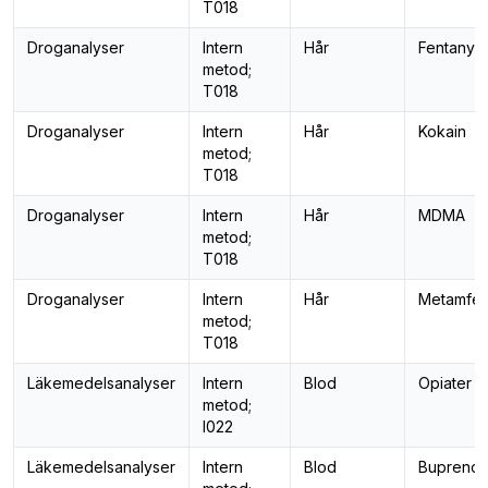
T018
Droganalyser
Intern
Hår
Fentanyl
metod;
T018
Droganalyser
Intern
Hår
Kokain
metod;
T018
Droganalyser
Intern
Hår
MDMA
metod;
T018
Droganalyser
Intern
Hår
Metamfet
metod;
T018
Läkemedelsanalyser
Intern
Blod
Opiater
metod;
I022
Läkemedelsanalyser
Intern
Blod
Buprenorf