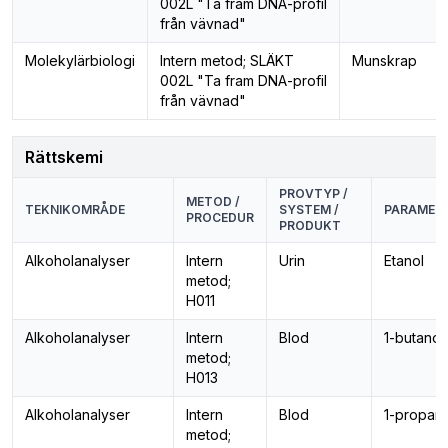
002L "Ta fram DNA-profil
från vävnad"
Molekylärbiologi
Intern metod; SLÄKT
Munskrap
002L "Ta fram DNA-profil
från vävnad"
Rättskemi
PROVTYP /
METOD /
TEKNIKOMRÅDE
SYSTEM /
PARAMETE
PROCEDUR
PRODUKT
Alkoholanalyser
Intern
Urin
Etanol
metod;
H011
Alkoholanalyser
Intern
Blod
1-butanol
metod;
H013
Alkoholanalyser
Intern
Blod
1-propano
metod;