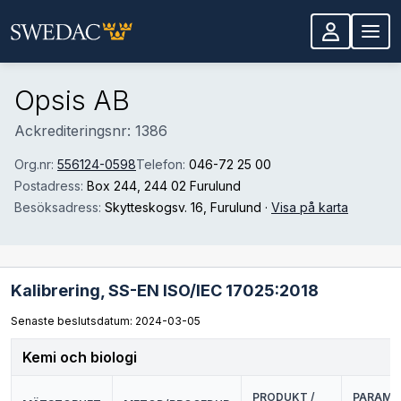
Hoppa till huvudinnehåll
Opsis AB
Ackrediteringsnr: 1386
Org.nr:
556124-0598
Telefon:
046-72 25 00
Postadress:
Box 244
, 244 02 Furulund
Besöksadress:
Skytteskogsv. 16
, Furulund
·
Visa på karta
Kalibrering,
SS-EN ISO/IEC 17025:2018
Senaste beslutsdatum: 2024-03-05
Kemi och biologi
PRODUKT /
PARAMET