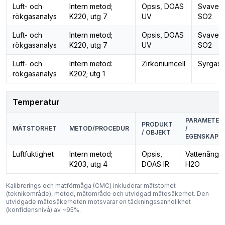
Luft- och
Intern metod;
Opsis, DOAS
Svaveld
rökgasanalys
K220, utg 7
UV
SO2
Luft- och
Intern metod;
Opsis, DOAS
Svaveld
rökgasanalys
K220, utg 7
UV
SO2
Luft- och
Intern metod:
Zirkoniumcell
Syrgas,
rökgasanalys
K202; utg 1
Temperatur
PARAMETER
PRODUKT
MÄTSTORHET
METOD/PROCEDUR
/
/ OBJEKT
EGENSKAPE
Luftfuktighet
Intern metod;
Opsis,
Vattenånga,
K203, utg 4
DOAS IR
H2O
Kalibrerings och mätförmåga (CMC) inkluderar mätstorhet
(teknikområde), metod, mätområde och utvidgad mätosäkerhet. Den
utvidgade mätosäkerheten motsvarar en täckningssannolikhet
(konfidensnivå) av ~95%.