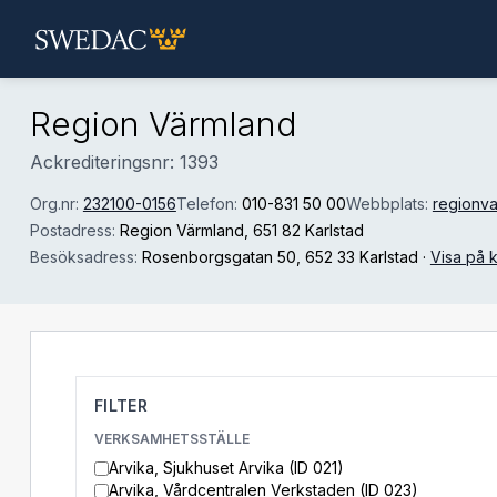
Hoppa till huvudinnehåll
Region Värmland
Ackrediteringsnr: 1393
Org.nr:
232100-0156
Telefon:
010-831 50 00
Webbplats:
regionva
Postadress:
Region Värmland
, 651 82 Karlstad
Besöksadress:
Rosenborgsgatan 50
, 652 33 Karlstad
·
Visa på k
FILTER
VERKSAMHETSSTÄLLE
Arvika, Sjukhuset Arvika (ID 021)
Arvika, Vårdcentralen Verkstaden (ID 023)