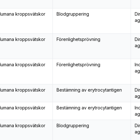
umana kroppsvätskor
Blodgruppering
Di
ag
umana kroppsvätskor
Förenlighetsprövning
Di
ag
umana kroppsvätskor
Förenlighetsprövning
In
ag
umana kroppsvätskor
Bestämning av erytrocytantigen
Di
ag
umana kroppsvätskor
Bestämning av erytrocytantigen
In
ag
umana kroppsvätskor
Blodgruppering
Di
ag