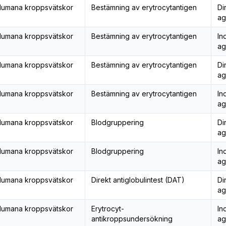
umana kroppsvätskor
Bestämning av erytrocytantigen
Di
ag
umana kroppsvätskor
Bestämning av erytrocytantigen
In
ag
umana kroppsvätskor
Bestämning av erytrocytantigen
Di
ag
umana kroppsvätskor
Bestämning av erytrocytantigen
In
ag
umana kroppsvätskor
Blodgruppering
Di
ag
umana kroppsvätskor
Blodgruppering
In
ag
umana kroppsvätskor
Direkt antiglobulintest (DAT)
Di
ag
umana kroppsvätskor
Erytrocyt-
In
antikroppsundersökning
ag