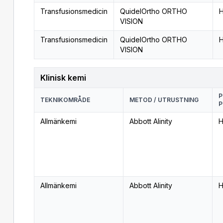
Transfusionsmedicin
QuidelOrtho ORTHO
H
VISION
Transfusionsmedicin
QuidelOrtho ORTHO
H
VISION
Klinisk kemi
P
TEKNIKOMRÅDE
METOD / UTRUSTNING
P
Allmänkemi
Abbott Alinity
H
Allmänkemi
Abbott Alinity
H