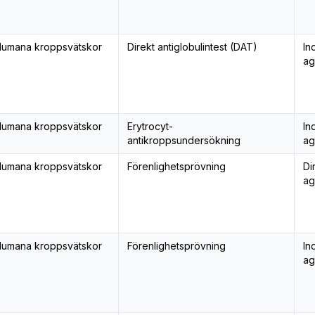
umana kroppsvätskor
Direkt antiglobulintest (DAT)
In
ag
umana kroppsvätskor
Erytrocyt-
In
antikroppsundersökning
ag
umana kroppsvätskor
Förenlighetsprövning
Di
ag
umana kroppsvätskor
Förenlighetsprövning
In
ag