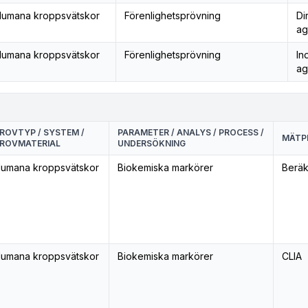
umana kroppsvätskor
Förenlighetsprövning
Di
ag
umana kroppsvätskor
Förenlighetsprövning
In
ag
ROVTYP / SYSTEM /
PARAMETER / ANALYS / PROCESS /
MÄTPR
ROVMATERIAL
UNDERSÖKNING
umana kroppsvätskor
Biokemiska markörer
Berä
umana kroppsvätskor
Biokemiska markörer
CLIA