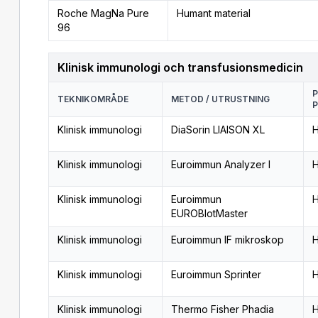
Roche MagNa Pure
Humant material
96
Klinisk immunologi och transfusionsmedicin
P
TEKNIKOMRÅDE
METOD / UTRUSTNING
P
Klinisk immunologi
DiaSorin LIAISON XL
H
Klinisk immunologi
Euroimmun Analyzer I
H
Klinisk immunologi
Euroimmun
H
EUROBlotMaster
Klinisk immunologi
Euroimmun IF mikroskop
H
Klinisk immunologi
Euroimmun Sprinter
H
Klinisk immunologi
Thermo Fisher Phadia
H