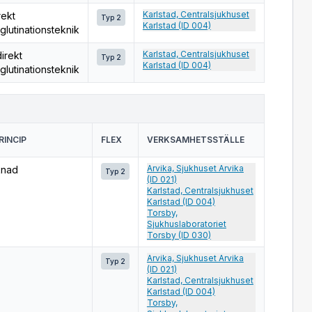
Karlstad, Centralsjukhuset
rekt
Typ 2
Karlstad (ID 004)
glutinationsteknik
Karlstad, Centralsjukhuset
direkt
Typ 2
Karlstad (ID 004)
glutinationsteknik
INCIP
FLEX
VERKSAMHETSSTÄLLE
Arvika, Sjukhuset Arvika
knad
Typ 2
(ID 021)
Karlstad, Centralsjukhuset
Karlstad (ID 004)
Torsby,
Sjukhuslaboratoriet
Torsby (ID 030)
Arvika, Sjukhuset Arvika
Typ 2
(ID 021)
Karlstad, Centralsjukhuset
Karlstad (ID 004)
Torsby,