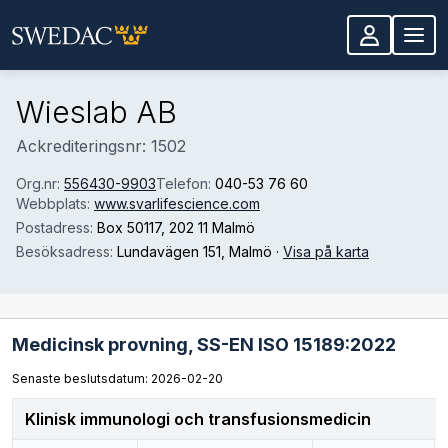
Hoppa till huvudinnehåll
Wieslab AB
Ackrediteringsnr: 1502
Org.nr:
556430-9903
Telefon:
040-53 76 60
Webbplats:
www.svarlifescience.com
Postadress:
Box 50117
, 202 11 Malmö
Besöksadress:
Lundavägen 151
, Malmö
·
Visa på karta
Medicinsk provning,
SS-EN ISO 15189:2022
Senaste beslutsdatum: 2026-02-20
Klinisk immunologi och transfusionsmedicin