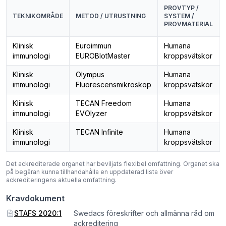
PROVTYP /
TEKNIKOMRÅDE
METOD / UTRUSTNING
SYSTEM /
PROVMATERIAL
Klinisk
Euroimmun
Humana
immunologi
EUROBlotMaster
kroppsvätskor
Klinisk
Olympus
Humana
immunologi
Fluorescensmikroskop
kroppsvätskor
Klinisk
TECAN Freedom
Humana
immunologi
EVOlyzer
kroppsvätskor
Klinisk
TECAN Infinite
Humana
immunologi
kroppsvätskor
Det ackrediterade organet har beviljats flexibel omfattning. Organet ska
på begäran kunna tillhandahålla en uppdaterad lista över
ackrediteringens aktuella omfattning.
Kravdokument
STAFS 2020:1
Swedacs föreskrifter och allmänna råd om
ackreditering