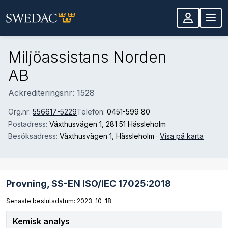
Hoppa till huvudinnehåll
Miljöassistans Norden
AB
Ackrediteringsnr: 1528
Org.nr:
556617-5229
Telefon:
0451-599 80
Postadress:
Växthusvägen 1
, 281 51 Hässleholm
Besöksadress:
Växthusvägen 1
, Hässleholm
·
Visa på karta
Provning,
SS-EN ISO/IEC 17025:2018
Senaste beslutsdatum: 2023-10-18
Kemisk analys