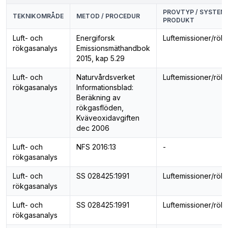
PROVTYP / SYSTEM 
TEKNIKOMRÅDE
METOD / PROCEDUR
PRODUKT
Luft- och
Energiforsk
Luftemissioner/rök
rökgasanalys
Emissionsmäthandbok
2015, kap 5.29
Luft- och
Naturvårdsverket
Luftemissioner/rök
rökgasanalys
Informationsblad:
Beräkning av
rökgasflöden,
Kväveoxidavgiften
dec 2006
Luft- och
NFS 2016:13
-
rökgasanalys
Luft- och
SS 028425:1991
Luftemissioner/rök
rökgasanalys
Luft- och
SS 028425:1991
Luftemissioner/rök
rökgasanalys