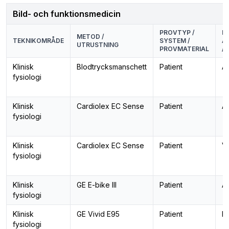
Bild- och funktionsmedicin
PROVTYP /
P
METOD /
TEKNIKOMRÅDE
SYSTEM /
A
UTRUSTNING
PROVMATERIAL
/
Klinisk
Blodtrycksmanschett
Patient
Ar
fysiologi
Klinisk
Cardiolex EC Sense
Patient
Ar
fysiologi
Klinisk
Cardiolex EC Sense
Patient
V
fysiologi
Klinisk
GE E-bike III
Patient
Ar
fysiologi
Klinisk
GE Vivid E95
Patient
H
fysiologi