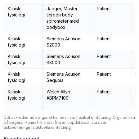
Klinisk
Jaeger, Master
Patient
L
fysiologi
screen body
spirometer med
bodybox
Klinisk
Siemens Acuson
Patient
K
fysiologi
S2000
Klinisk
Siemens Acuson
Patient
K
fysiologi
S3000
Klinisk
Siemens Acuson
Patient
K
fysiologi
Sequoia
Klinisk
Welch Allyn
Patient
Lå
fysiologi
ABPM7100
Det ackrediterade organet har beviljats flexibel omfattning. Organet ska
på begäran kunna tillhandahålla en uppdaterad lista över
ackrediteringens aktuella omfattning.
Kravdokument