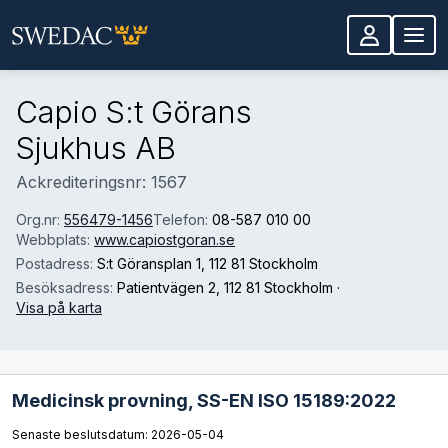
Hoppa till huvudinnehåll
Capio S:t Görans
Sjukhus AB
Ackrediteringsnr: 1567
Org.nr:
556479-1456
Telefon:
08-587 010 00
Webbplats:
www.capiostgoran.se
Postadress:
S:t Göransplan 1
, 112 81 Stockholm
Besöksadress:
Patientvägen 2
, 112 81 Stockholm
·
Visa på karta
Medicinsk provning,
SS-EN ISO 15189:2022
Senaste beslutsdatum: 2026-05-04