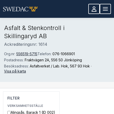
Hoppa till huvudinnehåll
Asfalt & Stenkontroll i
Skillingaryd AB
Ackrediteringsnr: 1614
Org.nr:
556519-5715
Telefon:
076-1066901
Postadress:
Fraktvägen 2A
, 556 50 Jönköping
Besöksadress:
Asfaltverket / Lab. Hok
, 567 93 Hok
·
Visa på karta
FILTER
VERKSAMHETSSTÄLLE
Alingsås, Barack 1 (ID 002)