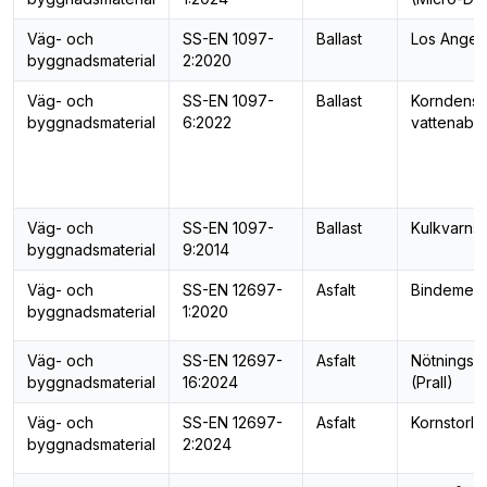
Väg- och
SS-EN 1097-
Ballast
Los Angele
byggnadsmaterial
2:2020
Väg- och
SS-EN 1097-
Ballast
Korndensit
byggnadsmaterial
6:2022
vattenabso
Väg- och
SS-EN 1097-
Ballast
Kulkvarns
byggnadsmaterial
9:2014
Väg- och
SS-EN 12697-
Asfalt
Bindemede
byggnadsmaterial
1:2020
Väg- och
SS-EN 12697-
Asfalt
Nötningsm
byggnadsmaterial
16:2024
(Prall)
Väg- och
SS-EN 12697-
Asfalt
Kornstorle
byggnadsmaterial
2:2024