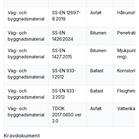
Väg- och
SS-EN 12697-
Asfalt
Hålrumshal
byggnadsmaterial
8:2019
Väg- och
SS-EN
Bitumen
Penetratio
byggnadsmaterial
1426:2024
Väg- och
SS-EN
Bitumen
Mjukpunkt 
byggnadsmaterial
1427:2015
ring)
Väg- och
SS-EN 933-
Ballast
Kornstorle
byggnadsmaterial
1:2012
Väg- och
SS-EN 933-
Ballast
Flisighets
byggnadsmaterial
3:2012
Väg- och
TDOK
Asfalt
Vattenkäns
byggnadsmaterial
2017:0650 ver
2.0
Kravdokument