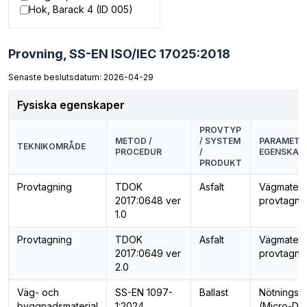
Hok, Barack 4 (ID 005)
Provning,
SS-EN ISO/IEC 17025:2018
Senaste beslutsdatum: 2026-04-29
Fysiska egenskaper
PROVTYP
METOD /
/ SYSTEM
PARAMETER
TEKNIKOMRÅDE
PROCEDUR
/
EGENSKAP
PRODUKT
Provtagning
TDOK
Asfalt
Vägmateria
2017:0648 ver
provtagni
1.0
Provtagning
TDOK
Asfalt
Vägmateria
2017:0649 ver
provtagni
2.0
Väg- och
SS-EN 1097-
Ballast
Nötningsm
byggnadsmaterial
1:2024
(Micro-De