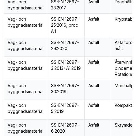
Väg- och
SS-EN 12697-
Asfalt
Draghållfa
byggnadsmaterial
23:2017
Väg- och
SS-EN 12697-
Asfalt
Krypstabili
byggnadsmaterial
25:2016, proc
A.1
Väg- och
SS-EN 12697-
Asfalt
Asfaltpro
byggnadsmaterial
29:2020
mått
Väg- och
SS-EN 12697-
Asfalt
Återvinnin
byggnadsmaterial
3:2013+A1:2019
bindemede
Rotationsi
Väg- och
SS-EN 12697-
Asfalt
Marshallp
byggnadsmaterial
30:2019
Väg- och
SS-EN 12697-
Asfalt
Kompaktde
byggnadsmaterial
5:2019
Väg- och
SS-EN 12697-
Asfalt
Skrymdens
byggnadsmaterial
6:2020