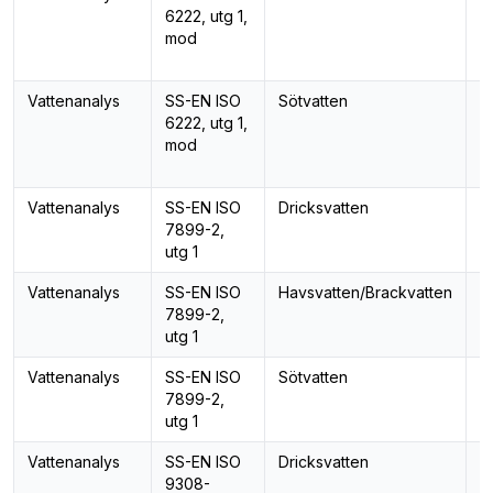
6222, utg 1,
b
mod
d
I
Vattenanalys
SS-EN ISO
Sötvatten
H
6222, utg 1,
b
mod
d
I
Vattenanalys
SS-EN ISO
Dricksvatten
In
7899-2,
e
utg 1
Vattenanalys
SS-EN ISO
Havsvatten/Brackvatten
In
7899-2,
e
utg 1
Vattenanalys
SS-EN ISO
Sötvatten
In
7899-2,
e
utg 1
Vattenanalys
SS-EN ISO
Dricksvatten
E
9308-