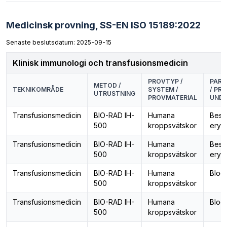
Medicinsk provning,
SS-EN ISO 15189:2022
Senaste beslutsdatum: 2025-09-15
Klinisk immunologi och transfusionsmedicin
PROVTYP /
PARA
METOD /
TEKNIKOMRÅDE
SYSTEM /
/ PRO
UTRUSTNING
PROVMATERIAL
UNDE
Transfusionsmedicin
BIO-RAD IH-
Humana
Best
500
kroppsvätskor
eryt
Transfusionsmedicin
BIO-RAD IH-
Humana
Best
500
kroppsvätskor
eryt
Transfusionsmedicin
BIO-RAD IH-
Humana
Blod
500
kroppsvätskor
Transfusionsmedicin
BIO-RAD IH-
Humana
Blod
500
kroppsvätskor