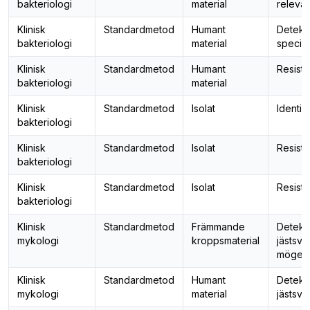
bakteriologi
material
relevan
Klinisk
Standardmetod
Humant
Detekt
bakteriologi
material
specif
Klinisk
Standardmetod
Humant
Resist
bakteriologi
material
Klinisk
Standardmetod
Isolat
Identifi
bakteriologi
Klinisk
Standardmetod
Isolat
Resist
bakteriologi
Klinisk
Standardmetod
Isolat
Resist
bakteriologi
Klinisk
Standardmetod
Främmande
Detekt
mykologi
kroppsmaterial
jästsv
mögel
Klinisk
Standardmetod
Humant
Detekt
mykologi
material
jästsv