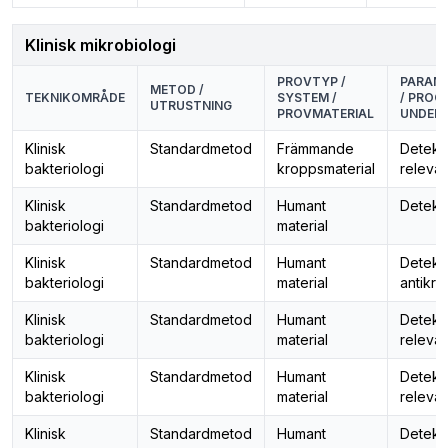
Klinisk mikrobiologi
PROVTYP /
PARAME
METOD /
TEKNIKOMRÅDE
SYSTEM /
/ PROCE
UTRUSTNING
PROVMATERIAL
UNDER
Klinisk
Standardmetod
Främmande
Detekt
bakteriologi
kroppsmaterial
relevan
Klinisk
Standardmetod
Humant
Detekti
bakteriologi
material
Klinisk
Standardmetod
Humant
Detekt
bakteriologi
material
antikr
Klinisk
Standardmetod
Humant
Detekt
bakteriologi
material
relevan
Klinisk
Standardmetod
Humant
Detekt
bakteriologi
material
relevan
Klinisk
Standardmetod
Humant
Detekt