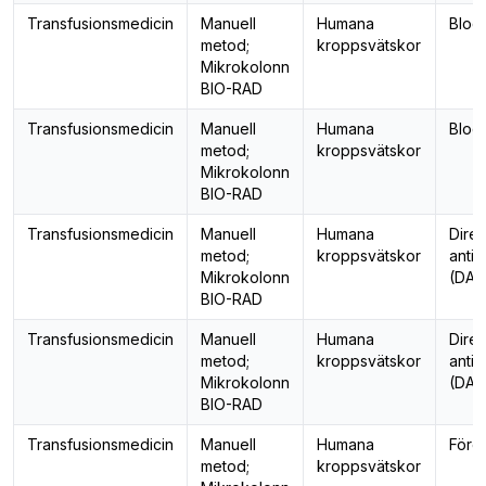
Transfusionsmedicin
Manuell
Humana
Blod
metod;
kroppsvätskor
Mikrokolonn
BIO-RAD
Transfusionsmedicin
Manuell
Humana
Blod
metod;
kroppsvätskor
Mikrokolonn
BIO-RAD
Transfusionsmedicin
Manuell
Humana
Direk
metod;
kroppsvätskor
antig
Mikrokolonn
(DAT
BIO-RAD
Transfusionsmedicin
Manuell
Humana
Direk
metod;
kroppsvätskor
antig
Mikrokolonn
(DAT
BIO-RAD
Transfusionsmedicin
Manuell
Humana
Före
metod;
kroppsvätskor