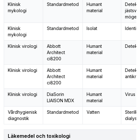
Klinisk
Standardmetod
Humant
Detekt
mykologi
material
jästsv
mögel
Klinisk
Standardmetod
Isolat
Identifi
mykologi
Klinisk virologi
Abbott
Humant
Detekti
Architect
material
ci8200
Klinisk virologi
Abbott
Humant
Detekt
Architect
material
antikr
ci8200
Klinisk virologi
DiaSorin
Humant
Virus 
LIAISON MDX
material
Vårdhygienisk
Standardmetod
Vatten
Sterilko
diagnostik
dialysv
Läkemedel och toxikologi