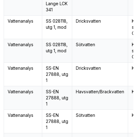
Lange LCK
341
Vattenanalys
SS 028118,
Dricksvatten
Ke
utg 1, mod
sy
C
Vattenanalys
SS 028118,
Sötvatten
Ke
utg 1, mod
sy
C
Vattenanalys
SS-EN
Dricksvatten
Ko
27888, utg
1
Vattenanalys
SS-EN
Havsvatten/Brackvatten
Ko
27888, utg
1
Vattenanalys
SS-EN
Sötvatten
Ko
27888, utg
1