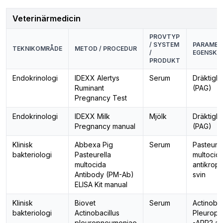
Veterinärmedicin
PROVTYP
/ SYSTEM
PARAMETE
TEKNIKOMRÅDE
METOD / PROCEDUR
/
EGENSKA
PRODUKT
Endokrinologi
IDEXX Alertys
Serum
Dräktigh
Ruminant
(PAG)
Pregnancy Test
Endokrinologi
IDEXX Milk
Mjölk
Dräktigh
Pregnancy manual
(PAG)
Klinisk
Abbexa Pig
Serum
Pasteurel
bakteriologi
Pasteurella
multocid
multocida
antikrop
Antibody (PM-Ab)
svin
ELISA Kit manual
Klinisk
Biovet
Serum
Actinobac
bakteriologi
Actinobacillus
Pleurop
pleuropneumoniae
-APP2 an