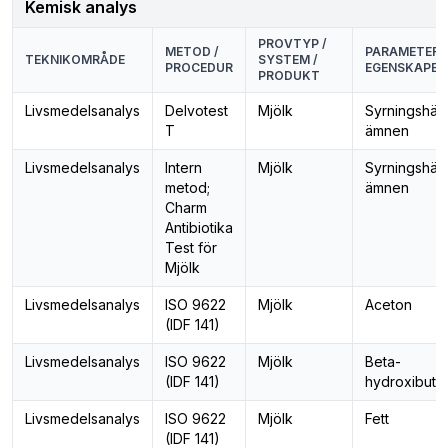
Kemisk analys
PROVTYP /
METOD /
PARAMETER /
TEKNIKOMRÅDE
SYSTEM /
PROCEDUR
EGENSKAPER
PRODUKT
Livsmedelsanalys
Delvotest
Mjölk
Syrningshä
T
ämnen
Livsmedelsanalys
Intern
Mjölk
Syrningshä
metod;
ämnen
Charm
Antibiotika
Test för
Mjölk
Livsmedelsanalys
ISO 9622
Mjölk
Aceton
(IDF 141)
Livsmedelsanalys
ISO 9622
Mjölk
Beta-
(IDF 141)
hydroxibutyr
Livsmedelsanalys
ISO 9622
Mjölk
Fett
(IDF 141)