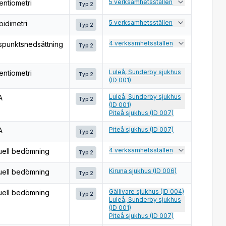
5 verksamhetsställen
entiometri
Typ 2
5 verksamhetsställen
bidimetri
Typ 2
4 verksamhetsställen
spunktsnedsättning
Typ 2
Luleå, Sunderby sjukhus
entiometri
Typ 2
(ID 001)
Luleå, Sunderby sjukhus
A
Typ 2
(ID 001)
Piteå sjukhus (ID 007)
Piteå sjukhus (ID 007)
A
Typ 2
4 verksamhetsställen
uell bedömning
Typ 2
Kiruna sjukhus (ID 006)
uell bedömning
Typ 2
Gällivare sjukhus (ID 004)
uell bedömning
Typ 2
Luleå, Sunderby sjukhus
(ID 001)
Piteå sjukhus (ID 007)