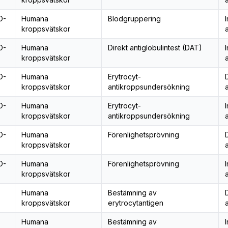
O-
Humana
Blodgruppering
I
kroppsvätskor
O-
Humana
Direkt antiglobulintest (DAT)
I
kroppsvätskor
O-
Humana
Erytrocyt-
kroppsvätskor
antikroppsundersökning
O-
Humana
Erytrocyt-
I
kroppsvätskor
antikroppsundersökning
O-
Humana
Förenlighetsprövning
kroppsvätskor
O-
Humana
Förenlighetsprövning
I
kroppsvätskor
Humana
Bestämning av
kroppsvätskor
erytrocytantigen
Humana
Bestämning av
I