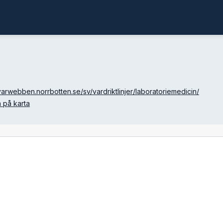
arwebben.norrbotten.se/sv/vardriktlinjer/laboratoriemedicin/
a på karta