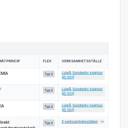
MÄTPRINCIP
FLEX
VERKSAMHETSSTÄLLE
Luleå, Sunderby sjukhus
CMIA
Typ 2
(ID 001)
Luleå, Sunderby sjukhus
F
Typ 2
(ID 001)
Luleå, Sunderby sjukhus
EIA
Typ 2
(ID 001)
5 verksamhetsställen
Direkt
Typ 2
agglutinationsteknik