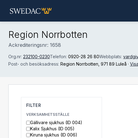
Hoppa till huvudinnehåll
Region Norrbotten
Ackrediteringsnr: 1658
Org.nr:
232100-0230
Telefon:
0920-28 26 80
Webbplats:
vardgiv
Post- och besöksadress:
Region Norrbotten
, 971 89 Luleå
·
Vis
FILTER
VERKSAMHETSSTÄLLE
Gällivare sjukhus (ID 004)
Kalix Sjukhus (ID 005)
Kiruna sjukhus (ID 006)