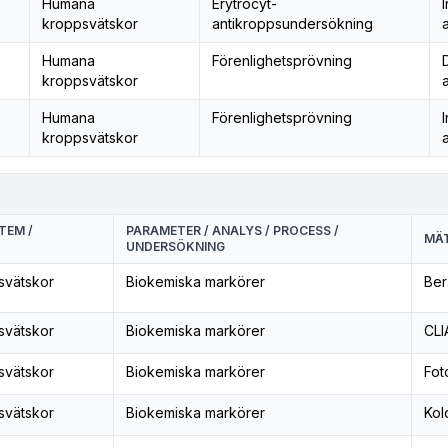
Humana
Erytrocyt-
I
kroppsvätskor
antikroppsundersökning
Humana
Förenlighetsprövning
kroppsvätskor
Humana
Förenlighetsprövning
I
kroppsvätskor
TEM /
PARAMETER / ANALYS / PROCESS /
MÄT
UNDERSÖKNING
svätskor
Biokemiska markörer
Ber
svätskor
Biokemiska markörer
CLI
svätskor
Biokemiska markörer
Fot
svätskor
Biokemiska markörer
Kol