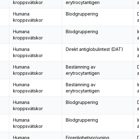
kroppsvätskor
erytrocytantigen
Humana
Blodgruppering
kroppsvätskor
Humana
Blodgruppering
I
kroppsvätskor
Humana
Direkt antiglobulintest (DAT)
I
kroppsvätskor
Humana
Bestämning av
kroppsvätskor
erytrocytantigen
Humana
Bestämning av
I
kroppsvätskor
erytrocytantigen
Humana
Blodgruppering
kroppsvätskor
Humana
Blodgruppering
I
kroppsvätskor
Humana
Förenlighetsprövning