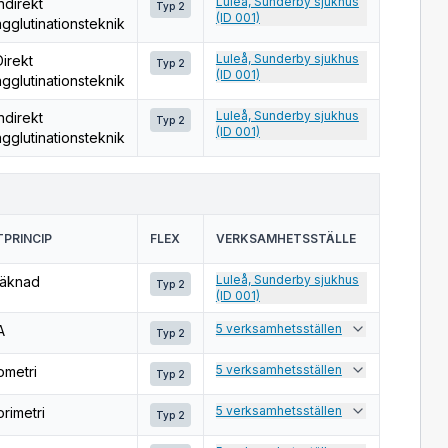
Luleå, Sunderby sjukhus
ndirekt
Typ 2
(ID 001)
agglutinationsteknik
Luleå, Sunderby sjukhus
Direkt
Typ 2
(ID 001)
agglutinationsteknik
Luleå, Sunderby sjukhus
ndirekt
Typ 2
(ID 001)
agglutinationsteknik
PRINCIP
FLEX
VERKSAMHETSSTÄLLE
Luleå, Sunderby sjukhus
äknad
Typ 2
(ID 001)
5 verksamhetsställen
A
Typ 2
5 verksamhetsställen
ometri
Typ 2
5 verksamhetsställen
orimetri
Typ 2