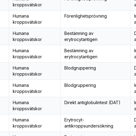
kroppsvätskor
Humana
Förenlighetsprövning
I
kroppsvätskor
Humana
Bestämning av
kroppsvätskor
erytrocytantigen
Humana
Bestämning av
I
kroppsvätskor
erytrocytantigen
Humana
Blodgruppering
kroppsvätskor
Humana
Blodgruppering
I
kroppsvätskor
Humana
Direkt antiglobulintest (DAT)
I
kroppsvätskor
Humana
Erytrocyt-
kroppsvätskor
antikroppsundersökning