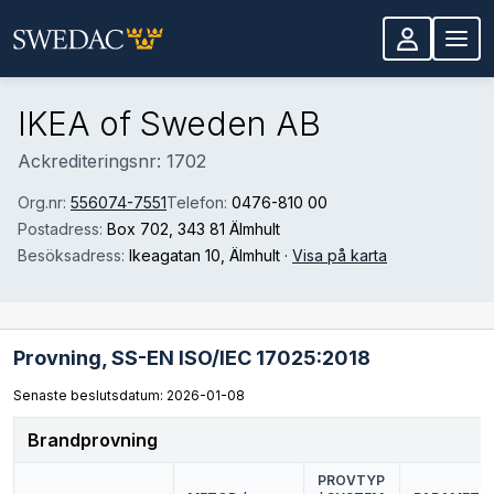
Hoppa till huvudinnehåll
IKEA of Sweden AB
Ackrediteringsnr: 1702
Org.nr:
556074-7551
Telefon:
0476-810 00
Postadress:
Box 702
, 343 81 Älmhult
Besöksadress:
Ikeagatan 10
, Älmhult
·
Visa på karta
Provning,
SS-EN ISO/IEC 17025:2018
Senaste beslutsdatum: 2026-01-08
Brandprovning
PROVTYP