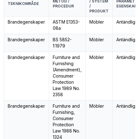
METOD /
/ SYSTEM
PARAMETER
TEKNIKOMRÅDE
PROCEDUR
/
EGENSKAPE
PRODUKT
Brandegenskaper
ASTM E1353-
Möbler
Antändligh
08a
Brandegenskaper
BS 5852-
Möbler
Antändligh
1:1979
Brandegenskaper
Furniture and
Möbler
Antändligh
Furnishing
(Amendment),
Consumer
Protection
Law 1989 No.
2358
Brandegenskaper
Furniture and
Möbler
Antändligh
Furnishing,
Consumer
Protection
Law 1988 No.
1324