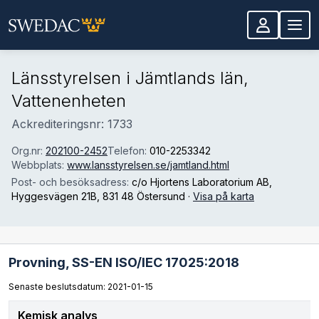
Hoppa till huvudinnehåll
Länsstyrelsen i Jämtlands län,
Vattenenheten
Ackrediteringsnr: 1733
Org.nr:
202100-2452
Telefon:
010-2253342
Webbplats:
www.lansstyrelsen.se/jamtland.html
Post- och besöksadress:
c/o Hjortens Laboratorium AB,
Hyggesvägen 21B
, 831 48 Östersund
·
Visa på karta
Provning,
SS-EN ISO/IEC 17025:2018
Senaste beslutsdatum: 2021-01-15
Kemisk analys