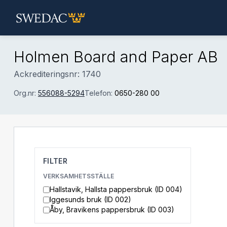
Hoppa till huvudinnehåll
Holmen Board and Paper AB
Ackrediteringsnr: 1740
Org.nr:
556088-5294
Telefon:
0650-280 00
FILTER
VERKSAMHETSSTÄLLE
Hallstavik, Hallsta pappersbruk (ID 004)
Iggesunds bruk (ID 002)
Åby, Bravikens pappersbruk (ID 003)