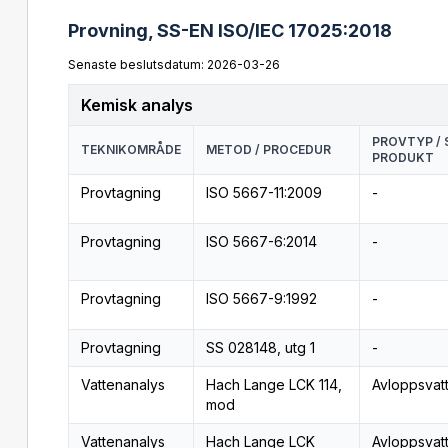
Provning,
SS-EN ISO/IEC 17025:2018
Senaste beslutsdatum: 2026-03-26
Kemisk analys
PROVTYP / 
TEKNIKOMRÅDE
METOD / PROCEDUR
PRODUKT
Provtagning
ISO 5667-11:2009
-
Provtagning
ISO 5667-6:2014
-
Provtagning
ISO 5667-9:1992
-
Provtagning
SS 028148, utg 1
-
Vattenanalys
Hach Lange LCK 114,
Avloppsvat
mod
Vattenanalys
Hach Lange LCK
Avloppsvat