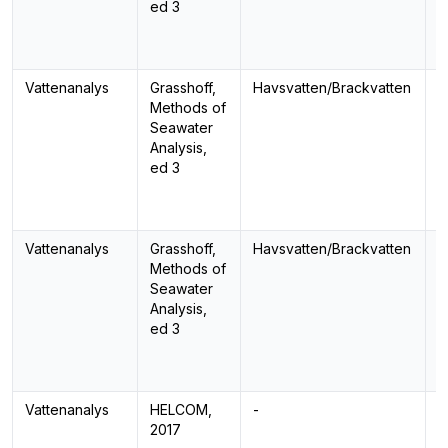
ed 3
Vattenanalys
Grasshoff,
Havsvatten/Brackvatten
N
Methods of
Seawater
Analysis,
ed 3
Vattenanalys
Grasshoff,
Havsvatten/Brackvatten
S
Methods of
Seawater
Analysis,
ed 3
Vattenanalys
HELCOM,
-
T
2017