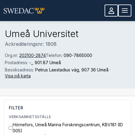
Hoppa till huvudinnehåll
Umeå Universitet
Ackrediteringsnr: 1808
Org.nr:
202100-2874
Telefon:
090-7865000
Postadress:
-,
, 901 87 Umeå
Besöksadress:
Petrus Laestadius väg
, 907 36 Umeå
·
Visa på karta
FILTER
VERKSAMHETSSTÄLLE
Hörnefors, Umeå Marina Forskningscentrum, KBV181 (ID
005)