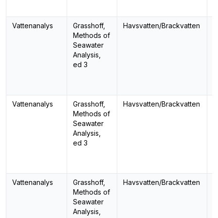
Vattenanalys
Grasshoff,
Havsvatten/Brackvatten
F
Methods of
Seawater
Analysis,
ed 3
Vattenanalys
Grasshoff,
Havsvatten/Brackvatten
K
Methods of
Seawater
Analysis,
ed 3
Vattenanalys
Grasshoff,
Havsvatten/Brackvatten
N
Methods of
Seawater
Analysis,