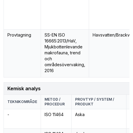
Provtagning
SS-EN ISO
Havsvatten/Brackva
16665:2013/HaV,
Mjukbottenlevande
makrofauna, trend
och
områdesövervaking,
2016
Kemisk analys
METOD /
PROVTYP / SYSTEM /
P
TEKNIKOMRÅDE
PROCEDUR
PRODUKT
E
-
ISO 11464
Aska
P