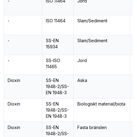
-
ISO 11464
Jord
P
-
ISO 11464
Slam/Sediment
P
-
SS-EN
Slam/Sediment
T
15934
-
SS-ISO
Jord
T
11465
Dioxin
SS-EN
Aska
D
1948-2/SS-
P
EN 1948-3
Dioxin
SS-EN
Biologiskt material/biota
D
1948-2/SS-
P
EN 1948-3
Dioxin
SS-EN
Fasta bränslen
D
1948-2/SS-
P