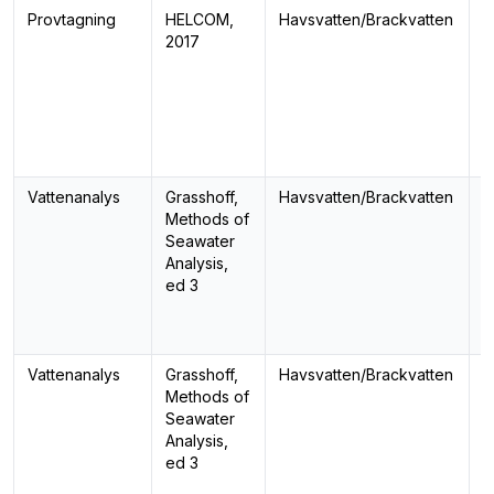
Provtagning
HELCOM,
Havsvatten/Brackvatten
S
2017
Vattenanalys
Grasshoff,
Havsvatten/Brackvatten
A
Methods of
k
Seawater
Analysis,
ed 3
Vattenanalys
Grasshoff,
Havsvatten/Brackvatten
F
Methods of
Seawater
Analysis,
ed 3