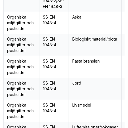
1948-2/SS-
P
EN 1948-3
Organiska
SS-EN
Aska
P
miljögifter och
1948-4
pesticider
Organiska
SS-EN
Biologiskt material/biota
P
miljögifter och
1948-4
pesticider
Organiska
SS-EN
Fasta bränslen
P
miljögifter och
1948-4
pesticider
Organiska
SS-EN
Jord
P
miljögifter och
1948-4
pesticider
Organiska
SS-EN
Livsmedel
P
miljögifter och
1948-4
pesticider
Organiska
SS-EN
Luftemissioner/rökgaser
P