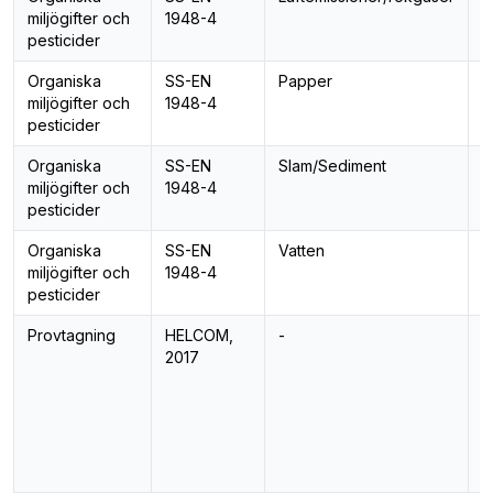
miljögifter och
1948-4
pesticider
Organiska
SS-EN
Papper
P
miljögifter och
1948-4
pesticider
Organiska
SS-EN
Slam/Sediment
P
miljögifter och
1948-4
pesticider
Organiska
SS-EN
Vatten
P
miljögifter och
1948-4
pesticider
Provtagning
HELCOM,
-
M
2017
p