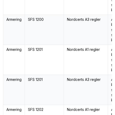
st
ka
Armering
SFS 1200
Nordcerts A3 regler
Ar
ka
st
st
ka
Armering
SFS 1201
Nordcerts A1 regler
Ar
ka
st
st
ka
Armering
SFS 1201
Nordcerts A3 regler
Ar
ka
st
st
ka
Armering
SFS 1202
Nordcerts A1 regler
Ar
ka