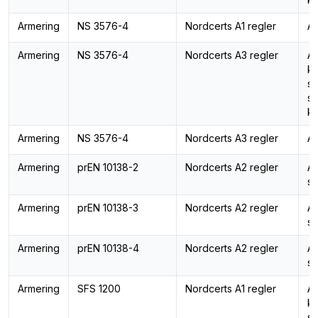
Armering
NS 3576-4
Nordcerts A1 regler
Ar
Armering
NS 3576-4
Nordcerts A3 regler
Ar
ka
st
st
ka
Armering
NS 3576-4
Nordcerts A3 regler
Ar
Armering
prEN 10138-2
Nordcerts A2 regler
Ar
sp
Armering
prEN 10138-3
Nordcerts A2 regler
Ar
sp
Armering
prEN 10138-4
Nordcerts A2 regler
Ar
sp
Armering
SFS 1200
Nordcerts A1 regler
Ar
ka
st