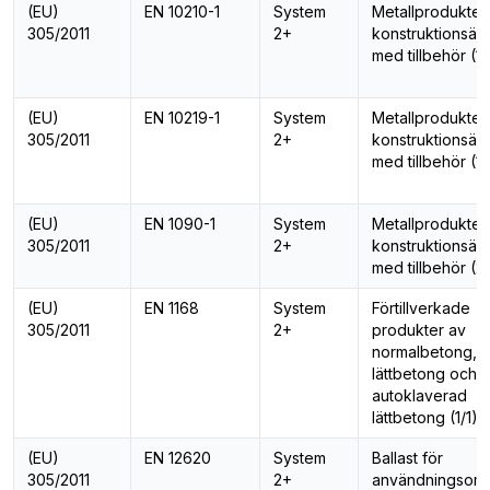
(EU)
EN 10210-1
System
Metallprodukter 
305/2011
2+
konstruktionsän
med tillbehör (1/
(EU)
EN 10219-1
System
Metallprodukter 
305/2011
2+
konstruktionsän
med tillbehör (1/
(EU)
EN 1090-1
System
Metallprodukter 
305/2011
2+
konstruktionsän
med tillbehör (2
(EU)
EN 1168
System
Förtillverkade
305/2011
2+
produkter av
normalbetong,
lättbetong och
autoklaverad
lättbetong (1/1)
(EU)
EN 12620
System
Ballast för
305/2011
2+
användningsom