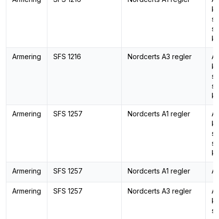
ka
st
st
ka
Armering
SFS 1216
Nordcerts A3 regler
Ar
ka
st
st
ka
Armering
SFS 1257
Nordcerts A1 regler
Ar
ka
st
st
ka
Armering
SFS 1257
Nordcerts A1 regler
Ar
Armering
SFS 1257
Nordcerts A3 regler
Ar
ka
st