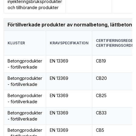
injekteringsbruksprodukter
och tillhörande produkter
Förtillverkade produkter av normalbetong, lättbetong
CERTIFIERINGSREGEL 
KLUSTER
KRAVSPECIFIKATION
CERTIFIERINGSORDN
Betongprodukter
EN 13369
CB19
- förtillverkade
Betongprodukter
EN 13369
CB20
- förtillverkade
Betongprodukter
EN 13369
CB25
- förtillverkade
Betongprodukter
EN 13369
CB33
- förtillverkade
Betongprodukter
EN 13369
CB5