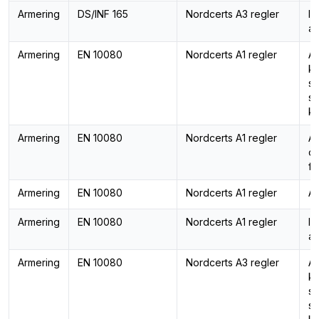
Armering
DS/INF 165
Nordcerts A3 regler
In
ar
Armering
EN 10080
Nordcerts A1 regler
Ar
ka
st
st
ka
Armering
EN 10080
Nordcerts A1 regler
Ar
o
fö
Armering
EN 10080
Nordcerts A1 regler
Ar
Armering
EN 10080
Nordcerts A1 regler
In
ar
Armering
EN 10080
Nordcerts A3 regler
Ar
ka
st
st