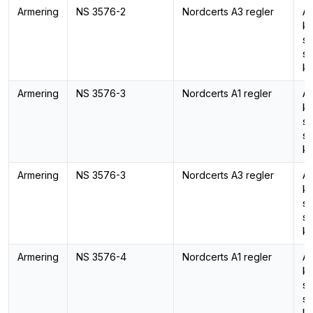
Armering
NS 3576-2
Nordcerts A3 regler
Ar
ka
st
st
ka
Armering
NS 3576-3
Nordcerts A1 regler
Ar
ka
st
st
ka
Armering
NS 3576-3
Nordcerts A3 regler
Ar
ka
st
st
ka
Armering
NS 3576-4
Nordcerts A1 regler
Ar
ka
st
st
ka