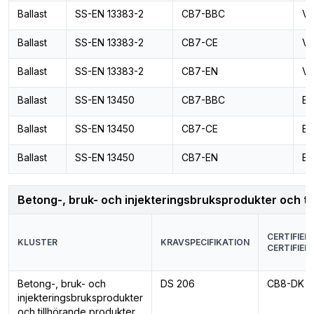
Ballast
SS-EN 13383-2
CB7-BBC
Va
Ballast
SS-EN 13383-2
CB7-CE
Va
Ballast
SS-EN 13383-2
CB7-EN
Va
Ballast
SS-EN 13450
CB7-BBC
Ba
Ballast
SS-EN 13450
CB7-CE
Ba
Ballast
SS-EN 13450
CB7-EN
Ba
Betong-, bruk- och injekteringsbruksprodukter och ti
CERTIFIER
KLUSTER
KRAVSPECIFIKATION
CERTIFIER
Betong-, bruk- och
DS 206
CB8-DK
injekteringsbruksprodukter
och tillhörande produkter