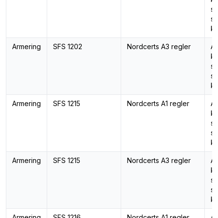
st
st
ka
Armering
SFS 1202
Nordcerts A3 regler
Ar
ka
st
st
ka
Armering
SFS 1215
Nordcerts A1 regler
Ar
ka
st
st
ka
Armering
SFS 1215
Nordcerts A3 regler
Ar
ka
st
st
ka
Armering
SFS 1216
Nordcerts A1 regler
Ar