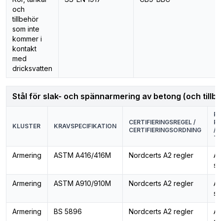
och
tillbehör
som inte
kommer i
kontakt
med
dricksvatten
Stål för slak- och spännarmering av betong (och tillb
P
CERTIFIERINGSREGEL /
P
KLUSTER
KRAVSPECIFIKATION
CERTIFIERINGSORDNING
/ 
T
Armering
ASTM A416/416M
Nordcerts A2 regler
Ar
sp
Armering
ASTM A910/910M
Nordcerts A2 regler
Ar
sp
Armering
BS 5896
Nordcerts A2 regler
Ar