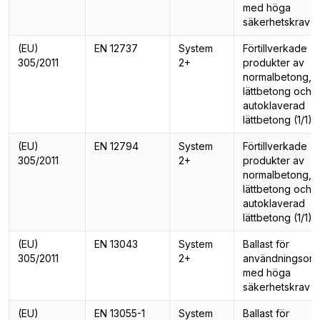
med höga
säkerhetskrav (
(EU)
EN 12737
System
Förtillverkade
305/2011
2+
produkter av
normalbetong,
lättbetong och
autoklaverad
lättbetong (1/1)
(EU)
EN 12794
System
Förtillverkade
305/2011
2+
produkter av
normalbetong,
lättbetong och
autoklaverad
lättbetong (1/1)
(EU)
EN 13043
System
Ballast för
305/2011
2+
användningsom
med höga
säkerhetskrav (
(EU)
EN 13055-1
System
Ballast för