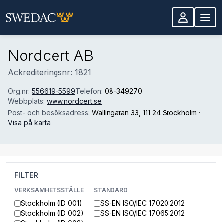
Hoppa till huvudinnehåll
Nordcert AB
Ackrediteringsnr: 1821
Org.nr:
556619-5599
Telefon:
08-349270
Webbplats:
www.nordcert.se
Post- och besöksadress:
Wallingatan 33
, 111 24 Stockholm
·
Visa på karta
FILTER
VERKSAMHETSSTÄLLE
STANDARD
Stockholm (ID 001)
SS-EN ISO/IEC 17020:2012
Stockholm (ID 002)
SS-EN ISO/IEC 17065:2012