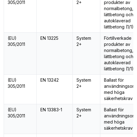
305/2011
2+
produkter av
normalbetong,
lättbetong och
autoklaverad
lättbetong (1/1)
(EU)
EN 13225
System
Förtillverkade
305/2011
2+
produkter av
normalbetong,
lättbetong och
autoklaverad
lättbetong (1/1)
(EU)
EN 13242
System
Ballast för
305/2011
2+
användningsom
med höga
säkerhetskrav (
(EU)
EN 13383-1
System
Ballast för
305/2011
2+
användningsom
med höga
säkerhetskrav (