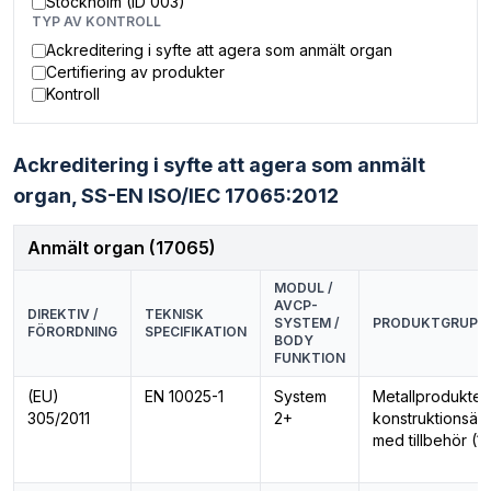
Stockholm (ID 003)
TYP AV KONTROLL
Ackreditering i syfte att agera som anmält organ
Certifiering av produkter
Kontroll
Ackreditering i syfte att agera som anmält
organ,
SS-EN ISO/IEC 17065:2012
Anmält organ (17065)
MODUL /
AVCP-
DIREKTIV /
TEKNISK
SYSTEM /
PRODUKTGRUPP
FÖRORDNING
SPECIFIKATION
BODY
FUNKTION
(EU)
EN 10025-1
System
Metallprodukter 
305/2011
2+
konstruktionsän
med tillbehör (1/