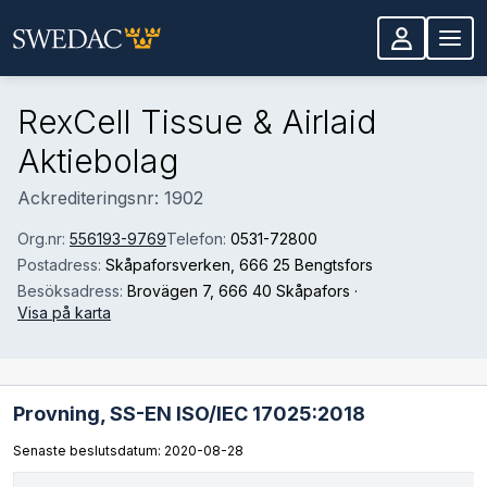
Hoppa till huvudinnehåll
RexCell Tissue & Airlaid
Aktiebolag
Ackrediteringsnr: 1902
Org.nr:
556193-9769
Telefon:
0531-72800
Postadress:
Skåpaforsverken
, 666 25 Bengtsfors
Besöksadress:
Brovägen 7
, 666 40 Skåpafors
·
Visa på karta
Provning,
SS-EN ISO/IEC 17025:2018
Senaste beslutsdatum: 2020-08-28