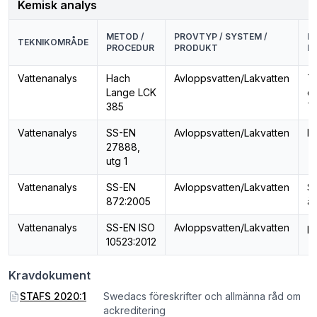
Kemisk analys
METOD /
PROVTYP / SYSTEM /
P
TEKNIKOMRÅDE
PROCEDUR
PRODUKT
E
Vattenanalys
Hach
Avloppsvatten/Lakvatten
To
Lange LCK
or
385
T
Vattenanalys
SS-EN
Avloppsvatten/Lakvatten
Ko
27888,
utg 1
Vattenanalys
SS-EN
Avloppsvatten/Lakvatten
S
872:2005
ä
Vattenanalys
SS-EN ISO
Avloppsvatten/Lakvatten
p
10523:2012
Kravdokument
STAFS 2020:1
Swedacs föreskrifter och allmänna råd om
ackreditering