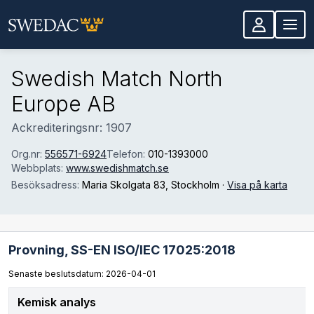
Hoppa till huvudinnehåll
Swedish Match North
Europe AB
Ackrediteringsnr: 1907
Org.nr:
556571-6924
Telefon:
010-1393000
Webbplats:
www.swedishmatch.se
Besöksadress:
Maria Skolgata 83
, Stockholm
·
Visa på karta
Provning,
SS-EN ISO/IEC 17025:2018
Senaste beslutsdatum: 2026-04-01
Kemisk analys