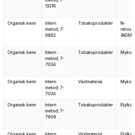
13316
Organisk kemi
Intern
Tobaksprodukter
N-
metod; 7-
nitroso
6862
(NDMA
Organisk kemi
Intern
Tobaksprodukter
Mykoto
metod; 7-
7034
Organisk kemi
Intern
Växtmaterial
Mykoto
metod; 7-
7034
Organisk kemi
Intern
Tobaksprodukter
Etylka
metod; 7-
7609
Organisk kemi
Intern
Växtmaterial
Etylka