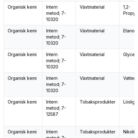
Organisk kemi
Intern
Växtmaterial
1,2-
metod; 7-
Propyl
10320
Organisk kemi
Intern
Växtmaterial
Etanol
metod; 7-
10320
Organisk kemi
Intern
Växtmaterial
Glycer
metod; 7-
10320
Organisk kemi
Intern
Växtmaterial
Vattenh
metod; 7-
10320
Organisk kemi
Intern
Tobaksprodukter
Lösligh
metod; 7-
12587
Organisk kemi
Intern
Tobaksprodukter
Nikotin
metod; 7-