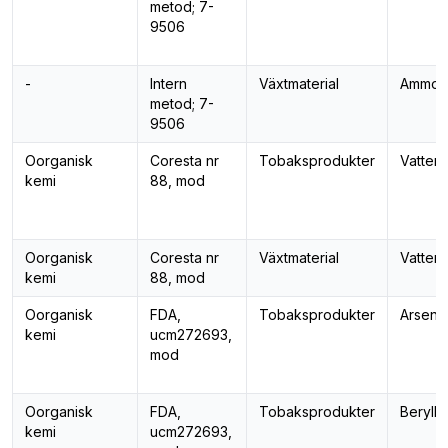
metod; 7-
9506
-
Intern
Växtmaterial
Ammon
metod; 7-
9506
Oorganisk
Coresta nr
Tobaksprodukter
Vattena
kemi
88, mod
Oorganisk
Coresta nr
Växtmaterial
Vattena
kemi
88, mod
Oorganisk
FDA,
Tobaksprodukter
Arsenik
kemi
ucm272693,
mod
Oorganisk
FDA,
Tobaksprodukter
Berylli
kemi
ucm272693,