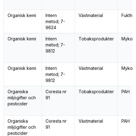
Organisk kemi
Intern
Växtmaterial
Fukthal
metod; 7-
9624
Organisk kemi
Intern
Tobaksprodukter
Mykoto
metod; 7-
9812
Organisk kemi
Intern
Växtmaterial
Mykoto
metod; 7-
9812
Organiska
Coresta nr
Tobaksprodukter
PAH
miljögifter och
91
pesticider
Organiska
Coresta nr
Växtmaterial
PAH
miljögifter och
91
pesticider