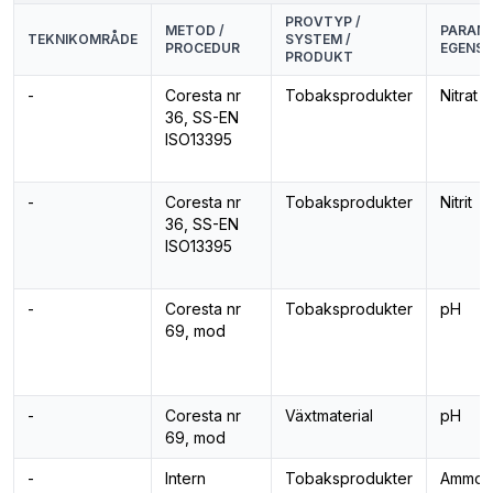
PROVTYP /
METOD /
PARAME
TEKNIKOMRÅDE
SYSTEM /
PROCEDUR
EGENS
PRODUKT
-
Coresta nr
Tobaksprodukter
Nitrat
36, SS-EN
ISO13395
-
Coresta nr
Tobaksprodukter
Nitrit
36, SS-EN
ISO13395
-
Coresta nr
Tobaksprodukter
pH
69, mod
-
Coresta nr
Växtmaterial
pH
69, mod
-
Intern
Tobaksprodukter
Ammon