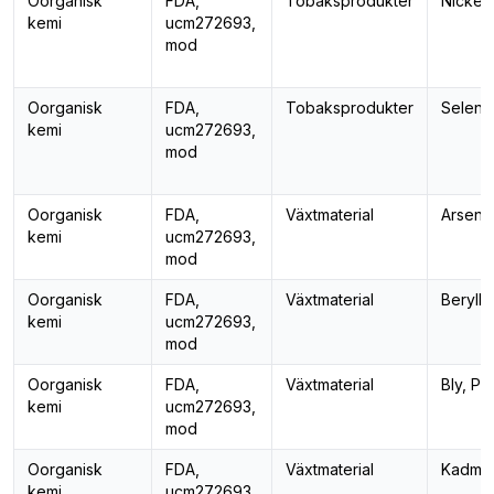
Oorganisk
FDA,
Tobaksprodukter
Nickel,
kemi
ucm272693,
mod
Oorganisk
FDA,
Tobaksprodukter
Selen,
kemi
ucm272693,
mod
Oorganisk
FDA,
Växtmaterial
Arsenik
kemi
ucm272693,
mod
Oorganisk
FDA,
Växtmaterial
Berylli
kemi
ucm272693,
mod
Oorganisk
FDA,
Växtmaterial
Bly, Pb
kemi
ucm272693,
mod
Oorganisk
FDA,
Växtmaterial
Kadmiu
kemi
ucm272693,