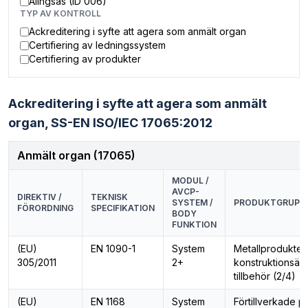
Alingsås (ID 006)
TYP AV KONTROLL
Ackreditering i syfte att agera som anmält organ
Certifiering av ledningssystem
Certifiering av produkter
Ackreditering i syfte att agera som anmält
organ,
SS-EN ISO/IEC 17065:2012
Anmält organ (17065)
MODUL /
AVCP-
DIREKTIV /
TEKNISK
SYSTEM /
PRODUKTGRUPP
FÖRORDNING
SPECIFIKATION
BODY
FUNKTION
(EU)
EN 1090-1
System
Metallprodukter 
305/2011
2+
konstruktionsä
tillbehör (2/4)
(EU)
EN 1168
System
Förtillverkade p