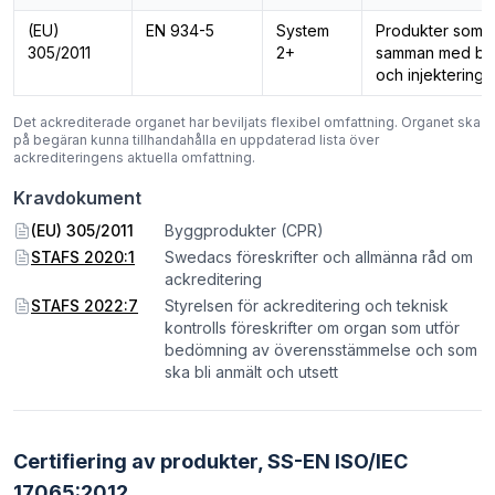
(EU)
EN 934-5
System
Produkter som 
305/2011
2+
samman med bet
och injekterings
Det ackrediterade organet har beviljats flexibel omfattning. Organet ska
på begäran kunna tillhandahålla en uppdaterad lista över
ackrediteringens aktuella omfattning.
Kravdokument
(EU) 305/2011
Byggprodukter (CPR)
STAFS 2020:1
Swedacs föreskrifter och allmänna råd om
ackreditering
STAFS 2022:7
Styrelsen för ackreditering och teknisk
kontrolls föreskrifter om organ som utför
bedömning av överensstämmelse och som
ska bli anmält och utsett
Certifiering av produkter,
SS-EN ISO/IEC
17065:2012