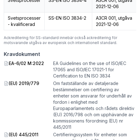
Svetsprocesser
SS-EN ISO 3834-4
A3CR 001, utgåva
2021-12-06
Svetsprocesser
SS-EN ISO 3834-2
A3CR 001, utgåva
- kvalificerad
2021-12-06
Ackreditering för SS-standard innebär också ackreditering för
motsvarande utgåva av europeisk och internationell standard.
Kravdokument
EA-6/02 M:2022
EA Guidelines on the use of ISO/IEC
17065 and ISO/IEC 17021-1 for
Certification to EN ISO 3834
(EU) 2019/779
Om fastställande av detaljerade
bestämmelser om certifiering av
enheter som ansvarar för underhåll av
fordon i enlighet med
Europaparlamentets och rådets direktiv
(EU) 2016/798 och om upphävande av
kommissionens förordning (EU) nr
445/2011
(EU) 445/2011
Certifieringssystem för enheter som