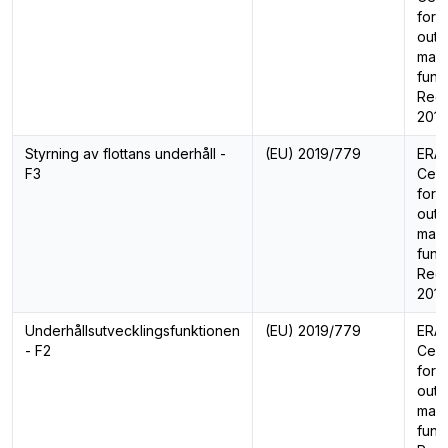
for 
outs
main
func
Regu
201
Styrning av flottans underhåll -
(EU) 2019/779
ERA 
F3
Cert
for 
outs
main
func
Regu
201
Underhållsutvecklingsfunktionen
(EU) 2019/779
ERA 
- F2
Cert
for 
outs
main
func