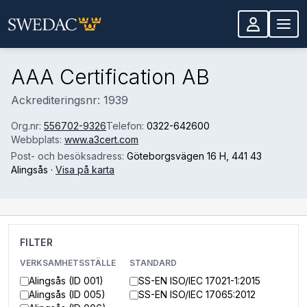
Hoppa till huvudinnehåll
AAA Certification AB
Ackrediteringsnr: 1939
Org.nr:
556702-9326
Telefon:
0322-642600
Webbplats:
www.a3cert.com
Post- och besöksadress:
Göteborgsvägen 16 H
, 441 43
Alingsås
·
Visa på karta
FILTER
VERKSAMHETSSTÄLLE
STANDARD
Alingsås (ID 001)
SS-EN ISO/IEC 17021-1:2015
Alingsås (ID 005)
SS-EN ISO/IEC 17065:2012