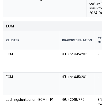
cert av Ti
som Produ
2024-04-
ECM
CERT
KLUSTER
KRAVSPECIFIKATION
CERT
ECM
(EU) nr 445/2011
-
ECM
(EU) nr 445/2011
-
Ledningsfunktionen (ECM) - F1
(EU) 2019/779
ERA 
Cert