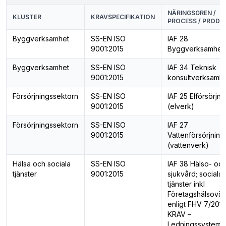
NÄRINGSGREN /
KLUSTER
KRAVSPECIFIKATION
PROCESS / PRODU
Byggverksamhet
SS-EN ISO
IAF 28
9001:2015
Byggverksamhet
Byggverksamhet
SS-EN ISO
IAF 34 Teknisk
9001:2015
konsultverksamh
Försörjningssektorn
SS-EN ISO
IAF 25 Elförsörjni
9001:2015
(elverk)
Försörjningssektorn
SS-EN ISO
IAF 27
9001:2015
Vattenförsörjning
(vattenverk)
Hälsa och sociala
SS-EN ISO
IAF 38 Hälso- oc
tjänster
9001:2015
sjukvård; sociala
tjänster inkl
Företagshälsovår
enligt FHV 7/2016
KRAV –
Ledningssystem f