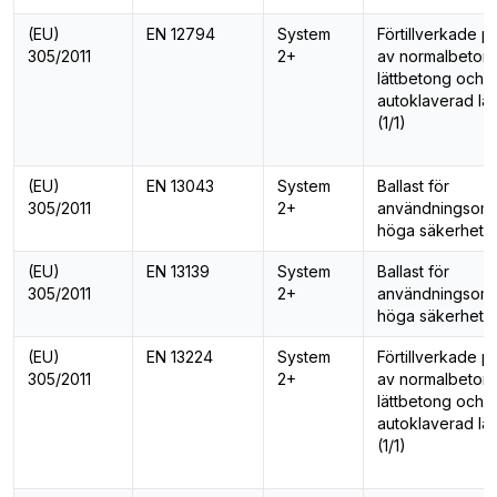
(EU)
EN 12794
System
Förtillverkade p
305/2011
2+
av normalbeton
lättbetong och
autoklaverad lä
(1/1)
(EU)
EN 13043
System
Ballast för
305/2011
2+
användningsom
höga säkerhetsk
(EU)
EN 13139
System
Ballast för
305/2011
2+
användningsom
höga säkerhetsk
(EU)
EN 13224
System
Förtillverkade p
305/2011
2+
av normalbeton
lättbetong och
autoklaverad lä
(1/1)