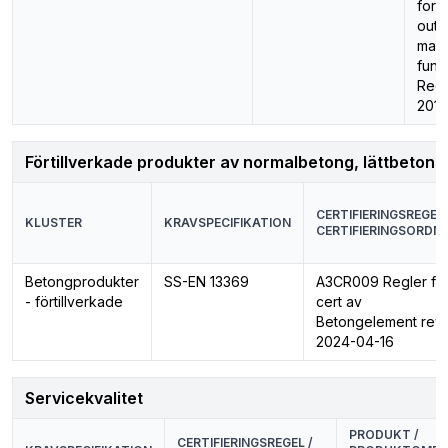
for 
outs
main
func
Regu
201
Förtillverkade produkter av normalbetong, lättbetong
CERTIFIERINGSREGEL 
KLUSTER
KRAVSPECIFIKATION
CERTIFIERINGSORDN
Betongprodukter
SS-EN 13369
A3CR009 Regler fö
- förtillverkade
cert av
Betongelement rev.
2024-04-16
Servicekvalitet
PRODUKT /
CERTIFIERINGSREGEL /