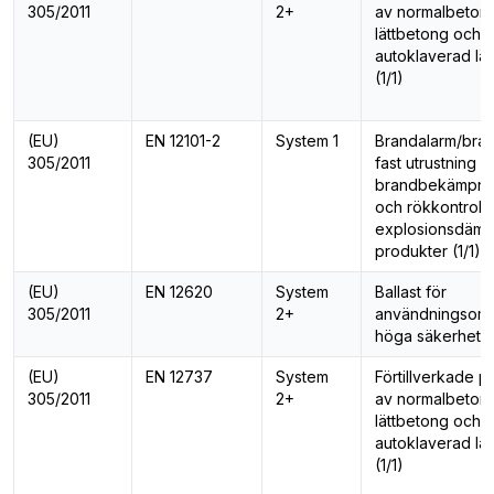
305/2011
2+
av normalbeton
lättbetong och
autoklaverad lä
(1/1)
(EU)
EN 12101-2
System 1
Brandalarm/bran
305/2011
fast utrustning f
brandbekämpnin
och rökkontroll 
explosionsdäm
produkter (1/1)
(EU)
EN 12620
System
Ballast för
305/2011
2+
användningsom
höga säkerhetsk
(EU)
EN 12737
System
Förtillverkade p
305/2011
2+
av normalbeton
lättbetong och
autoklaverad lä
(1/1)