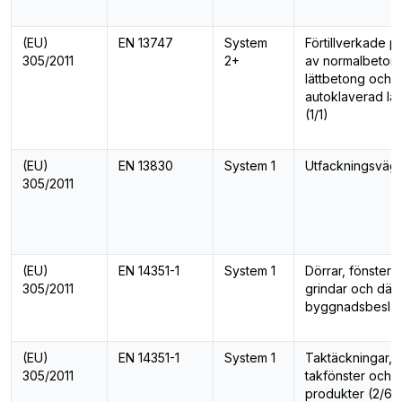
(EU)
EN 13747
System
Förtillverkade p
305/2011
2+
av normalbeton
lättbetong och
autoklaverad lä
(1/1)
(EU)
EN 13830
System 1
Utfackningsvägga
305/2011
(EU)
EN 14351-1
System 1
Dörrar, fönster, 
305/2011
grindar och därt
byggnadsbesla
(EU)
EN 14351-1
System 1
Taktäckningar, l
305/2011
takfönster och t
produkter (2/6)