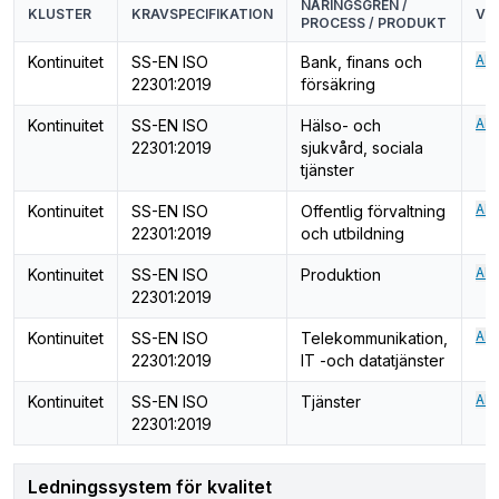
NÄRINGSGREN /
KLUSTER
KRAVSPECIFIKATION
VE
PROCESS / PRODUKT
Ali
Kontinuitet
SS-EN ISO
Bank, finans och
22301:2019
försäkring
Ali
Kontinuitet
SS-EN ISO
Hälso- och
22301:2019
sjukvård, sociala
tjänster
Ali
Kontinuitet
SS-EN ISO
Offentlig förvaltning
22301:2019
och utbildning
Ali
Kontinuitet
SS-EN ISO
Produktion
22301:2019
Ali
Kontinuitet
SS-EN ISO
Telekommunikation,
22301:2019
IT -och datatjänster
Ali
Kontinuitet
SS-EN ISO
Tjänster
22301:2019
Ledningssystem för kvalitet