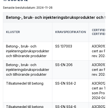
Senaste beslutsdatum: 2024-11-26
Betong-, bruk- och injekteringsbruksprodukter och ti
CERTIFIER
KLUSTER
KRAVSPECIFIKATION
CERTIFIER
Betong-, bruk- och
SS 137003
A3CR010 R
injekteringsbruksprodukter
cert av F
och tillhörande produkter
rev. 2024
Betong-, bruk- och
SS-EN 206
A3CR010 R
injekteringsbruksprodukter
cert av F
och tillhörande produkter
rev. 2024
Tillsatsmedel till betong
SS-EN 934-2
A3CR012 R
cert av Ti
som Produ
2024-04-
Tillsatsmedel till betong
SS-EN 934-6
A3CR012 R