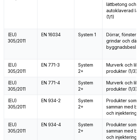
lättbetong och
autoklaverad lä
(1/1)
(EU)
EN 16034
System 1
Dörrar, fönster, 
305/2011
grindar och därt
byggnadsbesla
(EU)
EN 771-3
System
Murverk och lik
305/2011
2+
produkter (1/3)
(EU)
EN 771-4
System
Murverk och lik
305/2011
2+
produkter (1/3)
(EU)
EN 934-2
System
Produkter som 
305/2011
2+
samman med bet
och injekterings
(EU)
EN 934-4
System
Produkter som 
305/2011
2+
samman med bet
och injekterings