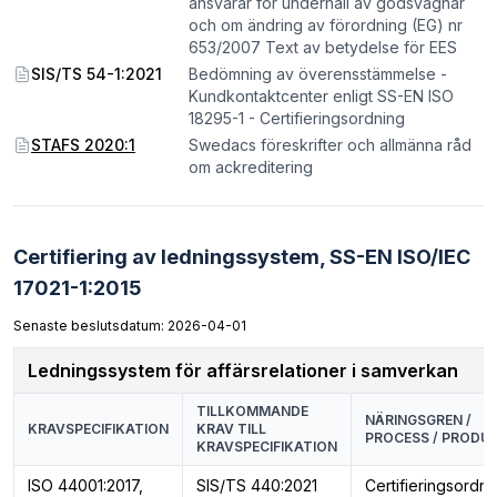
ansvarar för underhåll av godsvagnar
och om ändring av förordning (EG) nr
653/2007 Text av betydelse för EES
SIS/TS 54-1:2021
Bedömning av överensstämmelse -
Kundkontaktcenter enligt SS-EN ISO
18295-1 - Certifieringsordning
STAFS 2020:1
Swedacs föreskrifter och allmänna råd
om ackreditering
Certifiering av ledningssystem,
SS-EN ISO/IEC
17021-1:2015
Senaste beslutsdatum: 2026-04-01
Ledningssystem för affärsrelationer i samverkan
TILLKOMMANDE
NÄRINGSGREN /
KRAVSPECIFIKATION
KRAV TILL
PROCESS / PRODU
KRAVSPECIFIKATION
ISO 44001:2017,
SIS/TS 440:2021
Certifieringsordni