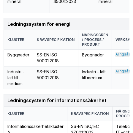
mineral
45001:2023
mineral
Ledningssystem för energi
NÄRINGSGREN
KLUSTER
KRAVSPECIFIKATION
/ PROCESS /
VERKSAM
PRODUKT
Alingsås (
Byggnader
SS-EN ISO
Byggnader
50001:2018
Alingsås (
Industri -
SS-EN ISO
Industri - lätt
lätt till
50001:2018
till medium
medium
Ledningssystem för informationssäkerhet
NÄRINGS
KLUSTER
KRAVSPECIFIKATION
PROCESS
Informationssäkerhetskluster
SS-EN ISO/IEC
Telekom
A
27001:2023
IT -och 