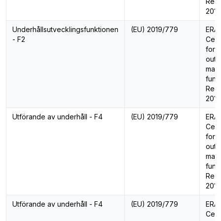
Regu
201
Underhållsutvecklingsfunktionen
(EU) 2019/779
ERA 
- F2
Cert
for 
outs
main
func
Regu
201
Utförande av underhåll - F4
(EU) 2019/779
ERA 
Cert
for 
outs
main
func
Regu
201
Utförande av underhåll - F4
(EU) 2019/779
ERA 
Cert