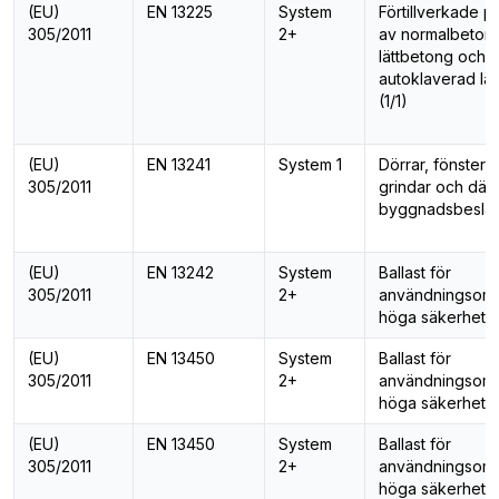
(EU)
EN 13225
System
Förtillverkade p
305/2011
2+
av normalbeton
lättbetong och
autoklaverad lä
(1/1)
(EU)
EN 13241
System 1
Dörrar, fönster, 
305/2011
grindar och därt
byggnadsbesla
(EU)
EN 13242
System
Ballast för
305/2011
2+
användningsom
höga säkerhetsk
(EU)
EN 13450
System
Ballast för
305/2011
2+
användningsom
höga säkerhetsk
(EU)
EN 13450
System
Ballast för
305/2011
2+
användningsom
höga säkerhetsk