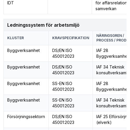
IDT
för affärsrelationer
samverkan
Ledningssystem för arbetsmiljö
NÄRINGSGREN /
KLUSTER
KRAVSPECIFIKATION
PROCESS / PRODU
Byggverksamhet
DS/EN ISO
IAF 28
45001:2023
Byggverksamhet
Byggverksamhet
DS/EN ISO
IAF 34 Teknisk
45001:2023
konsultverksamh
Byggverksamhet
SS-EN ISO
IAF 28
45001:2023
Byggverksamhet
Byggverksamhet
SS-EN ISO
IAF 34 Teknisk
45001:2023
konsultverksamh
Försörjningssektorn
DS/EN ISO
IAF 25 Elförsörjni
45001:2023
(elverk)