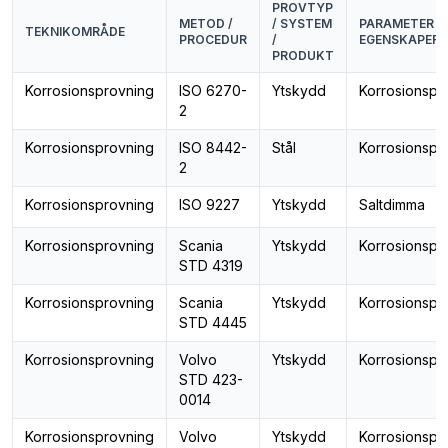
PROVTYP
METOD /
/ SYSTEM
PARAMETER /
TEKNIKOMRÅDE
PROCEDUR
/
EGENSKAPER
PRODUKT
Korrosionsprovning
ISO 6270-
Ytskydd
Korrosionspr
2
Korrosionsprovning
ISO 8442-
Stål
Korrosionspr
2
Korrosionsprovning
ISO 9227
Ytskydd
Saltdimma
Korrosionsprovning
Scania
Ytskydd
Korrosionspr
STD 4319
Korrosionsprovning
Scania
Ytskydd
Korrosionspr
STD 4445
Korrosionsprovning
Volvo
Ytskydd
Korrosionspr
STD 423-
0014
Korrosionsprovning
Volvo
Ytskydd
Korrosionspr