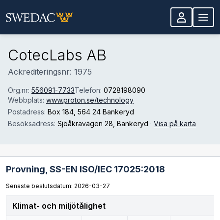
Hoppa till huvudinnehåll
CotecLabs AB
Ackrediteringsnr: 1975
Org.nr:
556091-7733
Telefon:
0728198090
Webbplats:
www.proton.se/technology
Postadress:
Box 184
, 564 24 Bankeryd
Besöksadress:
Sjöåkravägen 28
, Bankeryd
·
Visa på karta
Provning,
SS-EN ISO/IEC 17025:2018
Senaste beslutsdatum: 2026-03-27
Klimat- och miljötålighet