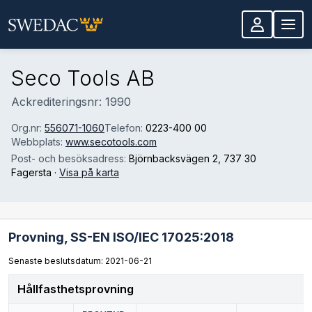
Hoppa till huvudinnehåll
Seco Tools AB
Ackrediteringsnr: 1990
Org.nr:
556071-1060
Telefon:
0223-400 00
Webbplats:
www.secotools.com
Post- och besöksadress:
Björnbacksvägen 2
, 737 30
Fagersta
·
Visa på karta
Provning,
SS-EN ISO/IEC 17025:2018
Senaste beslutsdatum: 2021-06-21
Hållfasthetsprovning