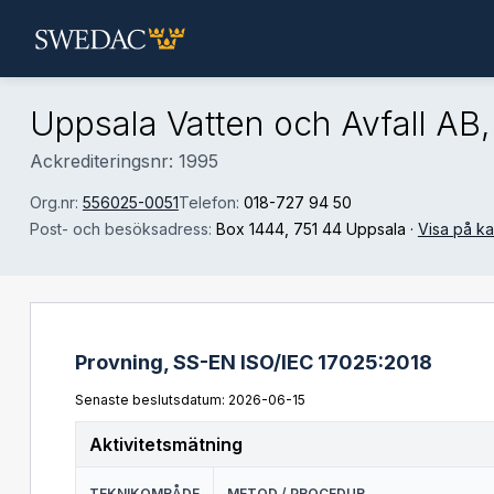
Hoppa till huvudinnehåll
Uppsala Vatten och Avfall AB,
Ackrediteringsnr: 1995
Org.nr:
556025-0051
Telefon:
018-727 94 50
Post- och besöksadress:
Box 1444
, 751 44 Uppsala
·
Visa på ka
Provning,
SS-EN ISO/IEC 17025:2018
Senaste beslutsdatum: 2026-06-15
Aktivitetsmätning
TEKNIKOMRÅDE
METOD / PROCEDUR