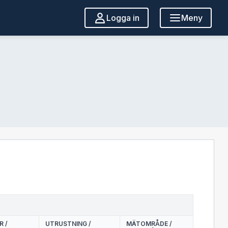
Logga in
Meny
 /
UTRUSTNING /
MÄTOMRÅDE /