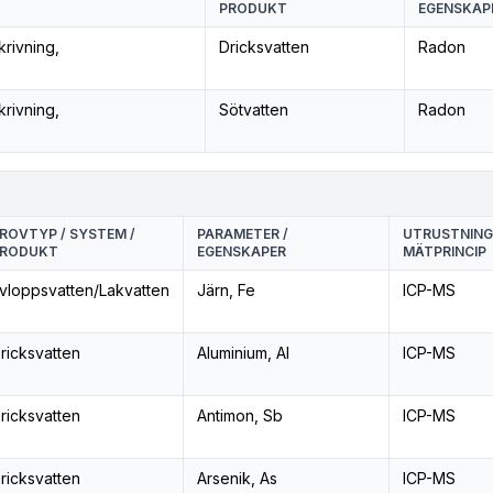
PRODUKT
EGENSKAP
krivning,
Dricksvatten
Radon
krivning,
Sötvatten
Radon
ROVTYP / SYSTEM /
PARAMETER /
UTRUSTNING
RODUKT
EGENSKAPER
MÄTPRINCIP
vloppsvatten/Lakvatten
Järn, Fe
ICP-MS
ricksvatten
Aluminium, Al
ICP-MS
ricksvatten
Antimon, Sb
ICP-MS
ricksvatten
Arsenik, As
ICP-MS