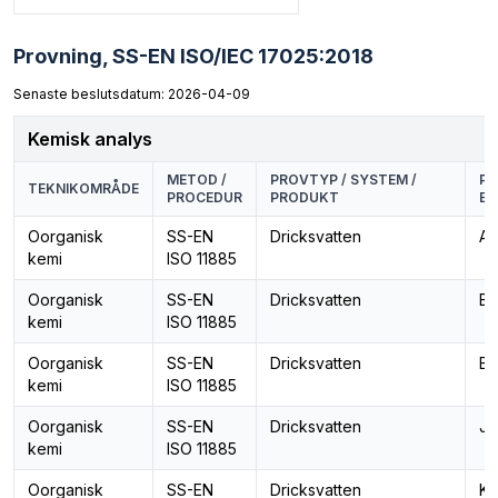
Provning,
SS-EN ISO/IEC 17025:2018
Senaste beslutsdatum: 2026-04-09
Kemisk analys
METOD /
PROVTYP / SYSTEM /
PA
TEKNIKOMRÅDE
PROCEDUR
PRODUKT
EG
Oorganisk
SS-EN
Dricksvatten
Al
kemi
ISO 11885
Oorganisk
SS-EN
Dricksvatten
Ba
kemi
ISO 11885
Oorganisk
SS-EN
Dricksvatten
Bo
kemi
ISO 11885
Oorganisk
SS-EN
Dricksvatten
Jä
kemi
ISO 11885
Oorganisk
SS-EN
Dricksvatten
Ka