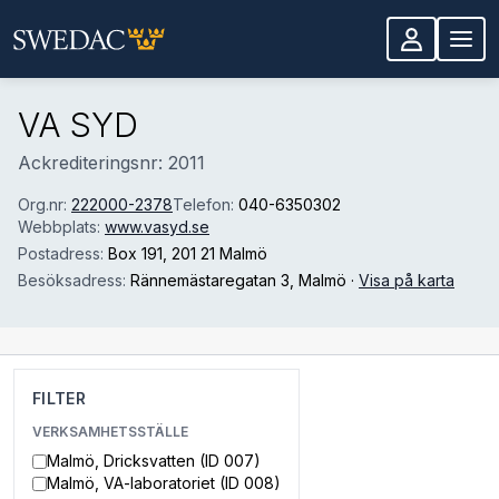
Hoppa till huvudinnehåll
VA SYD
Ackrediteringsnr: 2011
Org.nr:
222000-2378
Telefon:
040-6350302
Webbplats:
www.vasyd.se
Postadress:
Box 191
, 201 21 Malmö
Besöksadress:
Rännemästaregatan 3
, Malmö
·
Visa på karta
FILTER
VERKSAMHETSSTÄLLE
Malmö, Dricksvatten (ID 007)
Malmö, VA-laboratoriet (ID 008)