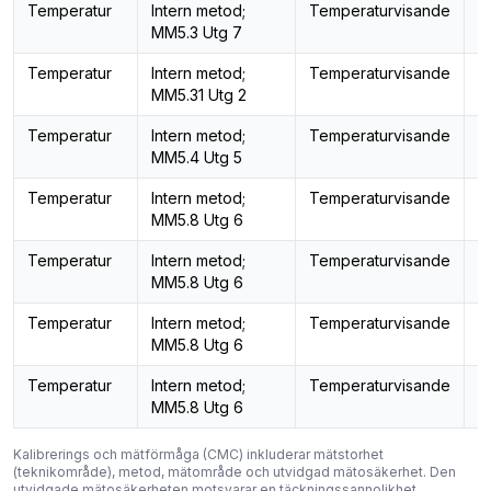
Temperatur
Intern metod;
Temperaturvisande
T
MM5.3 Utg 7
Temperatur
Intern metod;
Temperaturvisande
T
MM5.31 Utg 2
Temperatur
Intern metod;
Temperaturvisande
T
MM5.4 Utg 5
Temperatur
Intern metod;
Temperaturvisande
T
MM5.8 Utg 6
Temperatur
Intern metod;
Temperaturvisande
T
MM5.8 Utg 6
Temperatur
Intern metod;
Temperaturvisande
T
MM5.8 Utg 6
Temperatur
Intern metod;
Temperaturvisande
T
MM5.8 Utg 6
Kalibrerings och mätförmåga (CMC) inkluderar mätstorhet
(teknikområde), metod, mätområde och utvidgad mätosäkerhet. Den
utvidgade mätosäkerheten motsvarar en täckningssannolikhet