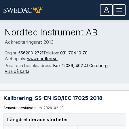
Hoppa till huvudinnehåll
Nordtec Instrument AB
Ackrediteringsnr: 2013
Org.nr:
556203-2721
Telefon:
031-704 10 70
Webbplats:
www.nordtec.se
Post- och besöksadress:
Box 12036
, 402 41 Göteborg
·
Visa på karta
Kalibrering,
SS-EN ISO/IEC 17025:2018
Senaste beslutsdatum: 2026-02-10
Längdrelaterade storheter