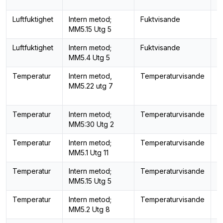
Luftfuktighet
Intern metod;
Fuktvisande
R
MM5.15 Utg 5
lu
Luftfuktighet
Intern metod;
Fuktvisande
R
MM5.4 Utg 5
lu
Temperatur
Intern metod,
Temperaturvisande
T
MM5.22 utg 7
Temperatur
Intern metod;
Temperaturvisande
T
MM5:30 Utg 2
Temperatur
Intern metod;
Temperaturvisande
T
MM5.1 Utg 11
Temperatur
Intern metod;
Temperaturvisande
T
MM5.15 Utg 5
Temperatur
Intern metod;
Temperaturvisande
T
MM5.2 Utg 8