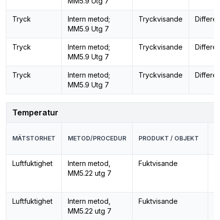
MM5.9 Utg 7
Tryck
Intern metod;
Tryckvisande
Differe
MM5.9 Utg 7
Tryck
Intern metod;
Tryckvisande
Differe
MM5.9 Utg 7
Tryck
Intern metod;
Tryckvisande
Differe
MM5.9 Utg 7
Temperatur
P
MÄTSTORHET
METOD/PROCEDUR
PRODUKT / OBJEKT
/
E
Luftfuktighet
Intern metod,
Fuktvisande
R
MM5.22 utg 7
lu
Luftfuktighet
Intern metod,
Fuktvisande
R
MM5.22 utg 7
lu