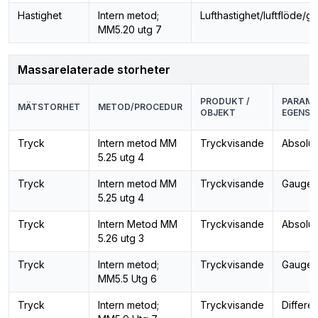
Hastighet
Intern metod;
Lufthastighet/luftflöde/g
MM5.20 utg 7
Massarelaterade storheter
PRODUKT /
PARAME
MÄTSTORHET
METOD/PROCEDUR
OBJEKT
EGENSK
Tryck
Intern metod MM
Tryckvisande
Absolut
5.25 utg 4
Tryck
Intern metod MM
Tryckvisande
Gauget
5.25 utg 4
Tryck
Intern Metod MM
Tryckvisande
Absolut
5.26 utg 3
Tryck
Intern metod;
Tryckvisande
Gauget
MM5.5 Utg 6
Tryck
Intern metod;
Tryckvisande
Differe