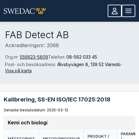
Hoppa till huvudinnehåll
FAB Detect AB
Ackrediteringsnr: 2068
Org.nr:
556623-5809
Telefon:
08-562 033 45
Post- och besöksadress:
Älvsbyvägen 8
, 139 52 Värmdö
·
Visa på karta
Kalibrering,
SS-EN ISO/IEC 17025:2018
Senaste beslutsdatum: 2025-03-12
Kemi och biologi
PARAMET
PRODUKT /
MÄTSTORHET
METOD/PROCEDUR
/