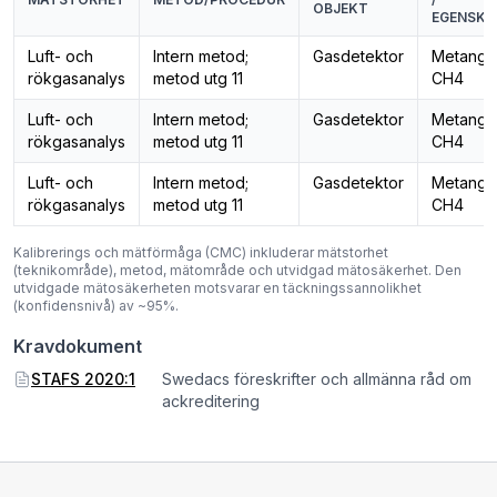
OBJEKT
EGENSKA
Luft- och
Intern metod;
Gasdetektor
Metanga
rökgasanalys
metod utg 11
CH4
Luft- och
Intern metod;
Gasdetektor
Metanga
rökgasanalys
metod utg 11
CH4
Luft- och
Intern metod;
Gasdetektor
Metanga
rökgasanalys
metod utg 11
CH4
Kalibrerings och mätförmåga (CMC) inkluderar mätstorhet
(teknikområde), metod, mätområde och utvidgad mätosäkerhet. Den
utvidgade mätosäkerheten motsvarar en täckningssannolikhet
(konfidensnivå) av ~95%.
Kravdokument
STAFS 2020:1
Swedacs föreskrifter och allmänna råd om
ackreditering