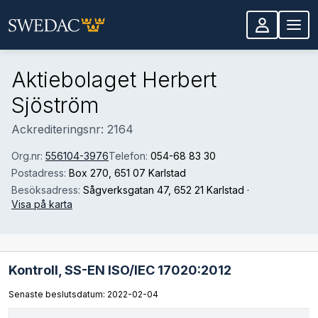
Hoppa till huvudinnehåll
Aktiebolaget Herbert
Sjöström
Ackrediteringsnr: 2164
Org.nr:
556104-3976
Telefon:
054-68 83 30
Postadress:
Box 270
, 651 07 Karlstad
Besöksadress:
Sågverksgatan 47
, 652 21 Karlstad
·
Visa på karta
Kontroll,
SS-EN ISO/IEC 17020:2012
Senaste beslutsdatum: 2022-02-04