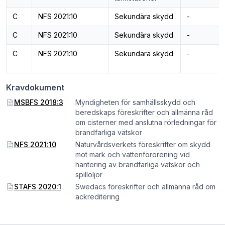
C
NFS 2021:10
Sekundära skydd
-
C
NFS 2021:10
Sekundära skydd
-
C
NFS 2021:10
Sekundära skydd
-
Kravdokument
MSBFS 2018:3
Myndigheten för samhällsskydd och
beredskaps föreskrifter och allmänna råd
om cisterner med anslutna rörledningar för
brandfarliga vätskor
NFS 2021:10
Naturvårdsverkets föreskrifter om skydd
mot mark och vattenförorening vid
hantering av brandfarliga vätskor och
spilloljor
STAFS 2020:1
Swedacs föreskrifter och allmänna råd om
ackreditering