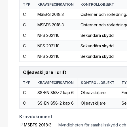
TYP
KRAVSPECIFIKATION
KONTROLLOBJEKT
C
MSBFS 2018:3
Cisterner och rörledning
C
MSBFS 2018:3
Cisterner och rörledning
C
NFS 2021:10
Sekundära skydd
C
NFS 2021:10
Sekundära skydd
C
NFS 2021:10
Sekundära skydd
Oljeavskiljare i drift
TYP
KRAVSPECIFIKATION
KONTROLLOBJEKT
TY
C
SS-EN 858-2 kap 6
Oljeavskiljare
Fe
C
SS-EN 858-2 kap 6
Oljeavskiljare
Se
Kravdokument
MSBFS 2018:3
Myndigheten för samhällsskydd och b