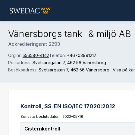
Hoppa till huvudinnehåll
Vänersborgs tank- & miljö AB
Ackrediteringsnr: 2293
Org.nr:
556580-4142
Telefon:
+46703991217
Postadress:
Svetsaregatan 7
, 462 56 Vänersborg
Besöksadress:
Svetsargatan 7
, 462 56 Vänersborg
·
Visa på kar
Kontroll,
SS-EN ISO/IEC 17020:2012
Senaste beslutsdatum: 2022-05-18
Cisternkontroll