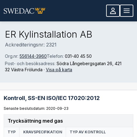
Hoppa till huvudinnehåll
ER Kylinstallation AB
Ackrediteringsnr: 2321
Org.nr:
556144-3960
Telefon:
031-40 45 50
Post- och besöksadress:
Södra Långebergsgatan 26
, 421
32 Västra Frölunda
·
Visa på karta
Kontroll,
SS-EN ISO/IEC 17020:2012
Senaste beslutsdatum: 2020-09-23
Trycksättning med gas
TYP
KRAVSPECIFIKATION
TYP AV KONTROLL