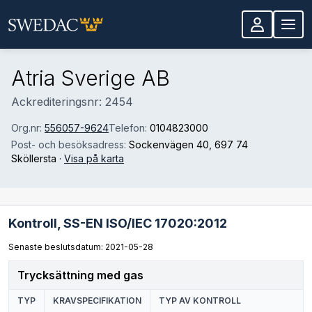
Hoppa till huvudinnehåll
Atria Sverige AB
Ackrediteringsnr: 2454
Org.nr:
556057-9624
Telefon:
0104823000
Post- och besöksadress:
Sockenvägen 40
, 697 74
Sköllersta
·
Visa på karta
Kontroll,
SS-EN ISO/IEC 17020:2012
Senaste beslutsdatum: 2021-05-28
Trycksättning med gas
TYP
KRAVSPECIFIKATION
TYP AV KONTROLL