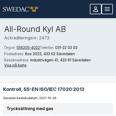
Hoppa till huvudinnehåll
All-Round Kyl AB
Ackrediteringsnr: 2473
Org.nr:
556205-4022
Telefon:
031-22 03 03
Postadress:
Box 2023
, 433 02 Sävedalen
Besöksadress:
Industrivägen 41
, 433 61 Sävedalen
·
Visa på karta
Kontroll,
SS-EN ISO/IEC 17020:2012
Senaste beslutsdatum: 2021-10-26
Trycksättning med gas