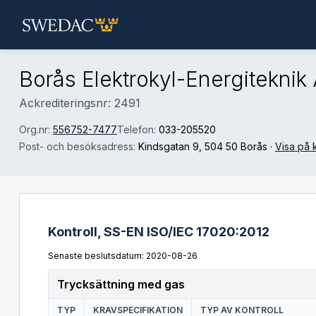
Hoppa till huvudinnehåll
Borås Elektrokyl-Energiteknik
Ackrediteringsnr: 2491
Org.nr:
556752-7477
Telefon:
033-205520
Post- och besöksadress:
Kindsgatan 9
, 504 50 Borås
·
Visa på 
Kontroll,
SS-EN ISO/IEC 17020:2012
Senaste beslutsdatum: 2020-08-26
Trycksättning med gas
TYP
KRAVSPECIFIKATION
TYP AV KONTROLL