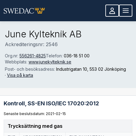
Hoppa till huvudinnehåll
June Kylteknik AB
Ackrediteringsnr: 2546
Org.nr:
556261-4825
Telefon:
036-18 51 00
Webbplats:
www.junekylteknik.se
Post- och besöksadress:
Industrigatan 10
, 553 02 Jönköping
·
Visa på karta
Kontroll,
SS-EN ISO/IEC 17020:2012
Senaste beslutsdatum: 2021-02-15
Trycksättning med gas