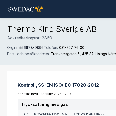
Hoppa till huvudinnehåll
Thermo King Sverige AB
Ackrediteringsnr: 2860
Org.nr:
556678-9896
Telefon:
031-727 76 00
Post- och besöksadress:
Trankärrsgatan 5
, 425 37 Hisings Kärr
Kontroll,
SS-EN ISO/IEC 17020:2012
Senaste beslutsdatum: 2022-02-17
Trycksättning med gas
TYP
KRAVSPECIFIKATION
TYP AV KONTROLL